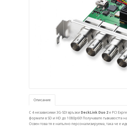
Описание
С 4 независими 3G-SDI връзки
DeckLink Duo 2
е PCI Expr
формати в SD и HD до 1080p60! Получавате гъвкавостта н
Освен това тя е напълно персонализируема, така че е и