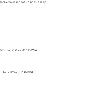
заснемане в реално време и др.
ани като вход или изход.
н като вход или изход.