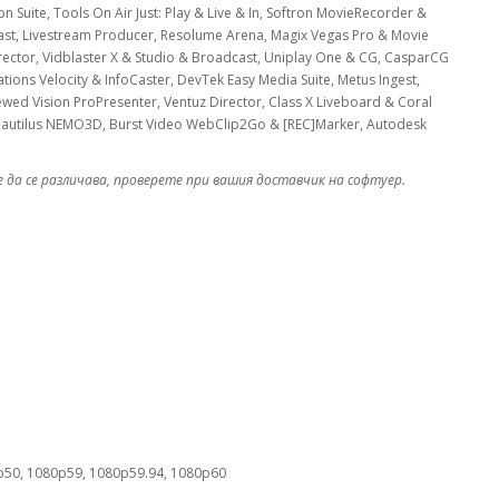
n Suite, Tools On Air Just: Play & Live & In, Softron MovieRecorder &
ast, Livestream Producer, Resolume Arena, Magix Vegas Pro & Movie
rector, Vidblaster X & Studio & Broadcast, Uniplay One & CG, CasparCG
ions Velocity & InfoCaster, DevTek Easy Media Suite, Metus Ingest,
ewed Vision ProPresenter, Ventuz Director, Class X Liveboard & Coral
 Nautilus NEMO3D, Burst Video WebClip2Go & [REC]Marker, Autodesk
да се различава, проверете при вашия доставчик на софтуер.
p50, 1080p59, 1080p59.94, 1080p60