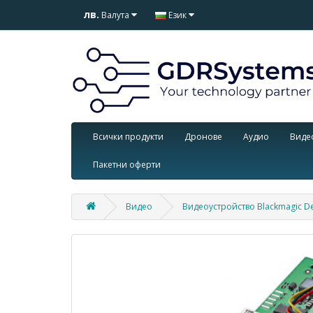
лв.
Валута
Език
Всички продукти
Дронове
Аудио
Виде
Пакетни оферти
Видео
Видеоустройство Blackmagic De