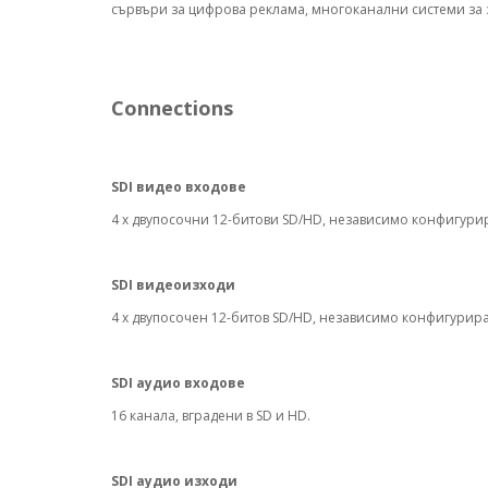
сървъри за цифрова реклама, многоканални системи за 
Connections
SDI видео входове
4 x двупосочни 12-битови SD/HD, независимо конфигурир
SDI видеоизходи
4 x двупосочен 12-битов SD/HD, независимо конфигурира
SDI аудио входове
16 канала, вградени в SD и HD.
SDI аудио изходи