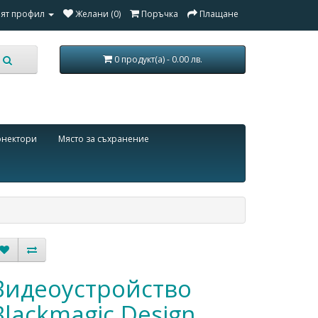
ят профил
Желани (0)
Поръчка
Плащане
0 продукт(а) - 0.00 лв.
онектори
Място за съхранение
Видеоустройство
Blackmagic Design