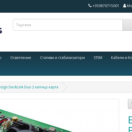
+359876715001
Мо
о
Осветление
Стативи и стабилизатори
STEM
Кабели и К
sign DeckLink Duo 2 кепчър карта