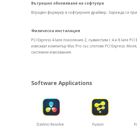
Вътрешно обновяване на софтуера
Вграден фърмуер в софтуерния драйвер. Зарежда се при 
Физическа инсталация
PCI Express 4 lane поколение 2, съвместим с 4 и 8 lane PC
изискват компютър Mac Pro със слотове PCI Express. Моля
системни изисквания.
Software Applications
DaVinci Resolve Fusion Final Cu