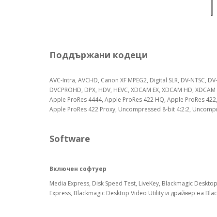
Поддържани кодеци
AVC-Intra, AVCHD, Canon XF MPEG2, Digital SLR, DV-NTSC, D
DVCPROHD, DPX, HDV, HEVC, XDCAM EX, XDCAM HD, XDCAM
Apple ProRes 4444, Apple ProRes 422 HQ, Apple ProRes 422,
Apple ProRes 422 Proxy, Uncompressed 8-bit 4:2:2, Uncompr
Software
Включен софтуер
Media Express, Disk Speed Test, LiveKey, Blackmagic Deskto
Express, Blackmagic Desktop Video Utility и драйвер на Blac