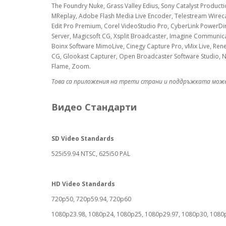
The Foundry Nuke, Grass Valley Edius, Sony Catalyst Productio
MReplay, Adobe Flash Media Live Encoder, Telestream Wirec
Edit Pro Premium, Corel VideoStudio Pro, CyberLink PowerDi
Server, Magicsoft CG, Xsplit Broadcaster, Imagine Communicat
Boinx Software MimoLive, Cinegy Capture Pro, vMix Live, Ren
CG, Glookast Capturer, Open Broadcaster Software Studio,
Flame, Zoom.
Това са приложения на трети страни и поддръжката може 
Видео Стандарти
SD Video Standards
525i59.94 NTSC, 625i50 PAL
HD Video Standards
720p50, 720p59.94, 720p60
1080p23.98, 1080p24, 1080p25, 1080p29.97, 1080p30, 1080