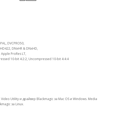
V-PAL, DVCPRO50,
 HD422, DNxHR & DNxHD,
 Apple ProRes LT,
essed 10-bit 4:2:2, Uncompressed 10‑bit 4:4:4
p Video Utility и драйвер Blackmagic за Mac OS и Windows. Media
kmagic за Linux.