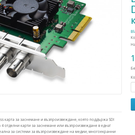
Bl
Ко
Н
1
Бе
Ко
ess карта за заснемане и възпроизвеждане, която поддържа SDI
а 4 отделни карти за заснемане или възпроизвеждане в една!
деална за системи за възпроизвеждане на медии, многоекранни