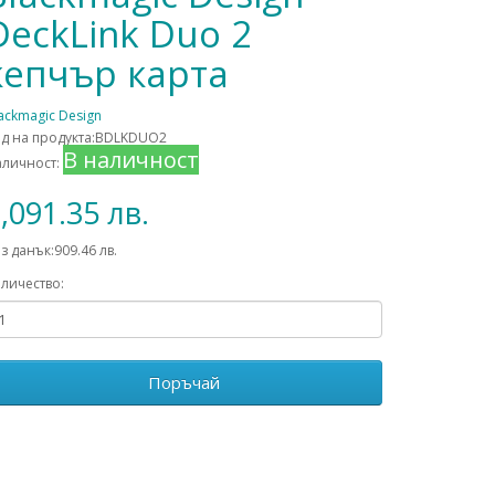
DeckLink Duo 2
кепчър карта
ackmagic Design
д на продукта:BDLKDUO2
В наличност
аличност:
,091.35 лв.
з данък:909.46 лв.
личество:
Поръчай