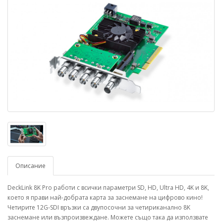
Описание
DeckLink 8K Pro работи с всички параметри SD, HD, Ultra HD, 4K и 8K,
което я прави най-добрата карта за заснемане на цифрово кино!
Четирите 12G-SDI връзки са двупосочни за четириканално 8K
заснемане или възпроизвеждане. Можете също така да използвате