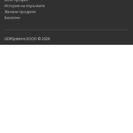
История на поръчките
Желани продукти
Бюлетин
GDRSystems EOOD © 2026