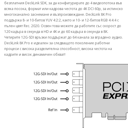
безплатния DeckLink SDK, за да конфигурирате до 4 видеопотока във
всяка посока, формат или кадрова честота до 4K DCI 60p, за истинско
многоканално заснемане и възпроизвеждане. DeckLink 8K Pro
поддържа 8- и 10-битов YUV 4:2:2, както и 10- и 12-битов RGB 4:4:4 с
пълен цвят Rec. 2020. Освен това можете да работите със скорост до
120 кадъра в секунда в HD и 4K и до 60 кадъра в секунда в 8K.
Четирите 12G-SDI връзки поддържат до 64 канала за вградено аудио.
DeckLink 8K Pro е идеален за следващото поколение работни
процеси с висока разделителна способност, висока честота на
кадрите и висок динамичен обхват!