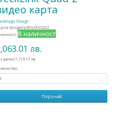
видео карта
ackmagic Design
д на продукта:BDLKDVQD2
В наличност
аличност:
,063.01 лв.
з данък:1,719.17 лв.
личество:
Поръчай