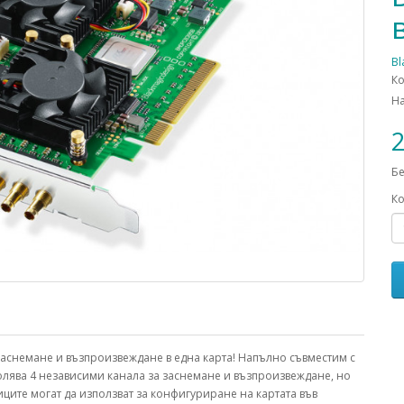
Bl
Ко
Н
2
Бе
Ко
 заснемане и възпроизвеждане в една карта! Напълно съвместим с
лява 4 независими канала за заснемане и възпроизвеждане, но
ците могат да използват за конфигуриране на картата във