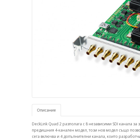
Описание
DeckLink Quad 2 разполага с 8 независими SDI канала за
предишния 4-канален модел, този нов модел също позво
сега включва и 4 допълнителни канала, които разработчи