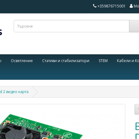
+359876715001
Мо
о
Осветление
Стативи и стабилизатори
STEM
Кабели и К
d 2 видео карта