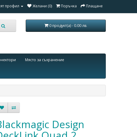
ят профил
Желани (0)
Поръчка
Плащане
0 продукт(а) - 0.00 лв.
онектори
Място за съхранение
Blackmagic Design
DeckLink Quad 2