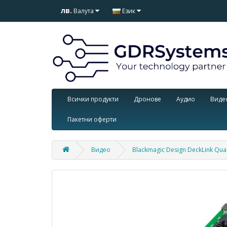
лв.
Валута
Език
Всички продукти
Дронове
Аудио
Виде
Пакетни оферти
Видео
Blackmagic Design DeckLink Qua