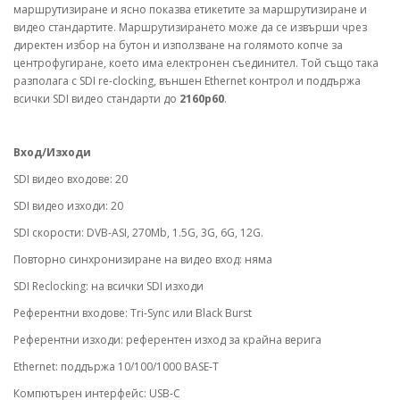
маршрутизиране и ясно показва етикетите за маршрутизиране и
видео стандартите. Маршрутизирането може да се извърши чрез
директен избор на бутон и използване на голямото копче за
центрофугиране, което има електронен съединител. Той също така
разполага с SDI re-clocking, външен Ethernet контрол и поддържа
всички SDI видео стандарти до
2160p60
.
Вход/Изходи
SDI видео входове: 20
SDI видео изходи: 20
SDI скорости: DVB-ASI, 270Mb, 1.5G, 3G, 6G, 12G.
Повторно синхронизиране на видео вход: няма
SDI Reclocking: на всички SDI изходи
Референтни входове: Tri-Sync или Black Burst
Референтни изходи: референтен изход за крайна верига
Ethernet: поддържа 10/100/1000 BASE‑T
Компютърен интерфейс: USB‑C