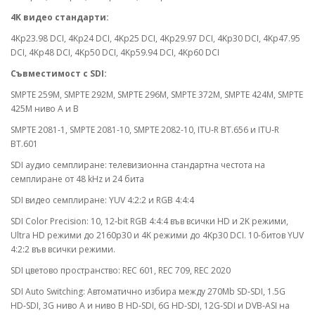
4K видео стандарти:
4Kp23.98 DCI, 4Kp24 DCI, 4Kp25 DCI, 4Kp29.97 DCI, 4Kp30 DCI, 4Kp47.95
DCI, 4Kp48 DCI, 4Kp50 DCI, 4Kp59.94 DCI, 4Kp60 DCI
Съвместимост с SDI:
SMPTE 259M, SMPTE 292M, SMPTE 296M, SMPTE 372M, SMPTE 424M, SMPTE
425M ниво A и B
SMPTE 2081-1, SMPTE 2081-10, SMPTE 2082-10, ITU‑R BT.656 и ITU‑R
BT.601
SDI аудио семплиране: телевизионна стандартна честота на
семплиране от 48 kHz и 24 бита
SDI видео семплиране: YUV 4:2:2 и RGB 4:4:4
SDI Color Precision: 10, 12‑bit RGB 4:4:4 във всички HD и 2K режими,
Ultra HD режими до 2160p30 и 4K режими до 4Kp30 DCI. 10-битов YUV
4:2:2 във всички режими.
SDI цветово пространство: REC 601, REC 709, REC 2020
SDI Auto Switching: Автоматично избира между 270Mb SD‑SDI, 1.5G
HD‑SDI, 3G ниво A и ниво B HD‑SDI, 6G HD‑SDI, 12G‑SDI и DVB‑ASI на