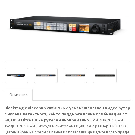
Описание
Blackmagic Videohub 20x20 12G е усъвършенстван видео рутер
с нулева латентност, който поддържа всяка комбинация от
SD, HD и Ultra HD на рутера едновременно.
Той има 20 12G-SDI
входа и 20 12G-SDI изхода и синхронизация и е с размер 1 RU. LCD
цветен екран на предния панел ви позволява да видите видео преди