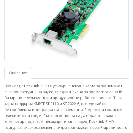
Описание
BlackMagic DeckLink IP HD е усъвършенствана карта за заснемане и
възпроизвеждане на видео, предназначена за професионални IP-
базирани телевизионни и продукционни работни процеси. Тази
карта поддържа SMPTE ST 2110 и ST 2022-6, осигурявайки
безпроблемна интеграция със съвременни IP мрежи, използвани в
телевизионни среди. Със способността си да обработва както
компресирано, така и некомпресирано видео, DeckLink IP HD
осигурява висококачествена видео трансмисия през IP мрежи, което