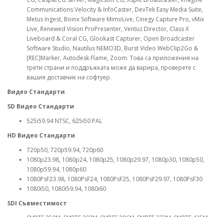
Communications Velocity & InfoCaster, DevTek Easy Media Suite,
Metus Ingest, Boinx Software MimoLive, Cinegy Capture Pro, vMix
Live, Renewed Vision ProPresenter, Ventuz Director, Class X
Liveboard & Coral CG, Glookast Capturer, Open Broadcaster
Software Studio, Nautilus NEMO3D, Burst Video WebClip2Go &
[REC]Marker, Autodesk Flame, Zoom. Това са приложения на
трети страни и поддръжката може да варира, проверете с
вашия доставчик на софтуер.
Видео Стандарти
SD Видео Стандарти
525i59.94 NTSC, 625i50 PAL
HD Видео Стандарти
720p50, 720p59.94, 720p60
1080p23.98, 1080p24, 1080p25, 1080p29.97, 1080p30, 1080p50,
1080p59.94, 1080p60
1080PsF23.98, 1080PsF24, 1080PsF25, 1080PsF29.97, 1080PsF30
1080i50, 1080i59.94, 1080i60
SDI Съвместимост