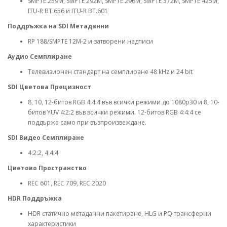
SMPTE 259M, SMPTE 292M, SMPTE 296M, SMPTE 372M, SMPTE 425M,
ITU-R BT.656 и ITU-R BT.601
Поддръжка на SDI Метаданни
RP 188/SMPTE 12M-2 и затворени надписи
Аудио Семплиране
Телевизионен стандарт на семплиране 48 kHz и 24 bit
SDI Цветова Прецизност
8, 10, 12-битов RGB 4:4:4 във всички режими до 1080p30 и 8, 10-
битов YUV 4:2:2 във всички режими. 12-битов RGB 4:4:4 се
поддържа само при възпроизвеждане.
SDI Видео Семплиране
4:2:2, 4:4:4
Цветово Пространство
REC 601, REC 709, REC 2020
HDR Поддръжка
HDR статично метаданни пакетиране, HLG и PQ трансферни
характеристики