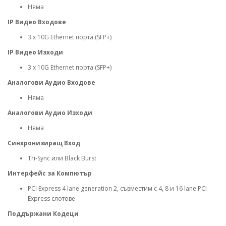
Няма
IP Видео Входове
3 x 10G Ethernet порта (SFP+)
IP Видео Изходи
3 x 10G Ethernet порта (SFP+)
Аналогови Аудио Входове
Няма
Аналогови Аудио Изходи
Няма
Синхронизиращ Вход
Tri-Sync или Black Burst
Интерфейс за Компютър
PCI Express 4 lane generation 2, съвместим с 4, 8 и 16 lane PCI
Express слотове
Поддържани Кодеци