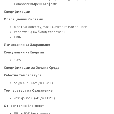
Composer вътрешни ефекти
Спецификации
Операционни Системи
Mac 12.0 Monterey, Mac 13.0 Ventura или по-нови
Windows 10, 64-битов, Windows 11
Linux
Изисквания за Захранване
Консумация на Енергия
10 W
Спецификации за Околна Среда
Работна Температура
5° до 40 °C (32° до 104° F)
Температура на Съхранение
-20° до 45° C (-4° до 113° F)
Относителна Влажност
0% до 90% без конденз