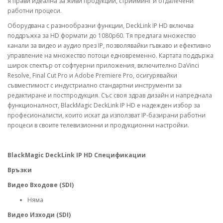
я прави идеална за живи продукции, стрийминг и отдалечени
работни процеси.
Оборудвана с разнообразни функции, DeckLink IP HD включва
поддръжка за HD формати до 1080p60. Тя предлага множество
канали за видео и аудио през IP, позволявайки гъвкаво и ефективно
управление на множество потоци едновременно. Картата поддържа
широк спектър от софтуерни приложения, включително DaVinci
Resolve, Final Cut Pro и Adobe Premiere Pro, осигурявайки
съвместимост с индустриално стандартни инструменти за
редактиране и постпродукция. Със своя здрав дизайн и напреднала
функционалност, BlackMagic DeckLink IP HD е надежден избор за
професионалисти, които искат да използват IP-базирани работни
процеси в своите телевизионни и продукционни настройки.
BlackMagic DeckLink IP HD Спецификации
Връзки
Видео Входове (SDI)
Няма
Видео Изходи (SDI)