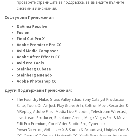
проверете страниците за поддръжка, за да видите пълните
системни изисквания.
Софтуерни Приложения
DaVinci Resolve
Fusion
Final Cut Pro X
Adobe Premiere Pro CC
Avid Media Composer
Adobe After Effects CC
Avid Pro Tools
Steinberg Cubase
Steinberg Nuendo
Adobe Photoshop CC
Други Поддържани Приложения:
The Foundry Nuke, Grass Valley Edius, Sony Catalyst Production
Suite, Tools On Air Just: Play & Live & In, Softron MovieRecorder &
MReplay, Adobe Flash Media Live Encoder, Telestream Wirecast,
Livestream Producer, Resolume Arena, Magix Vegas Pro & Movie
Edit Pro Premium, Corel VideoStudio Pro, CyberLink
PowerDirector, Vidblaster X & Studio & Broadcast, Uniplay One &
CG, CasparCG Server, Magicsoft CG, Xsplit Broadcaster, Imagine