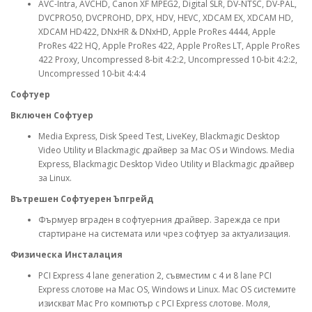
AVC-Intra, AVCHD, Canon XF MPEG2, Digital SLR, DV-NTSC, DV-PAL,
DVCPRO50, DVCPROHD, DPX, HDV, HEVC, XDCAM EX, XDCAM HD,
XDCAM HD422, DNxHR & DNxHD, Apple ProRes 4444, Apple
ProRes 422 HQ, Apple ProRes 422, Apple ProRes LT, Apple ProRes
422 Proxy, Uncompressed 8-bit 4:2:2, Uncompressed 10-bit 4:2:2,
Uncompressed 10‑bit 4:4:4
Софтуер
Включен Софтуер
Media Express, Disk Speed Test, LiveKey, Blackmagic Desktop
Video Utility и Blackmagic драйвер за Mac OS и Windows. Media
Express, Blackmagic Desktop Video Utility и Blackmagic драйвер
за Linux.
Вътрешен Софтуерен Ъпгрейд
Фърмуер вграден в софтуерния драйвер. Зарежда се при
стартиране на системата или чрез софтуер за актуализация.
Физическа Инсталация
PCI Express 4 lane generation 2, съвместим с 4 и 8 lane PCI
Express слотове на Mac OS, Windows и Linux. Mac OS системите
изискват Mac Pro компютър с PCI Express слотове. Моля,