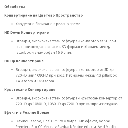
Обработка
Конвертиране на Цветово Пространство
Хардуерно базирано в реално време
HD Down Конвертиране
Вграден, висококачествен софтуерен конвертор за SD при
възпроизвеждане и запис. SD формат избираем между
letterbox и анаморфен 16:9 стил.
HD Up Конвертиране
Вграден, висококачествен софтуерен конвертор от SD до
720HD или 1080HD при вход. Избираем между 4:3 pillarbox,
14:9 zoom и 16:9 zoom.
Кръстосано Конвертиране
Вграден, висококачествен софтуерен кръстосан конвертор от
720HD до 1080HD, 1080HD до 720HD при възпроизвеждане.
Ефекти в Реално Време
DaVinci Resolve, Final Cut Pro X вътрешни ефекти, Adobe
Premiere Pro CC Mercury Playback Engine ефекти, Avid Media