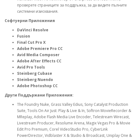
проверете страниците за поддръжка, за да видите пълните
системни изисквания.
Софтуерни Приложения
DaVinci Resolve
Fusion
Final Cut Pro X
Adobe Premiere Pro CC
Avid Media Composer
Adobe After Effects CC
Avid Pro Tools
Steinberg Cubase
Steinberg Nuendo
Adobe Photoshop CC
Други Поддържани Приложения:
The Foundry Nuke, Grass Valley Edius, Sony Catalyst Production
Suite, Tools On Air Just: Play & Live & In, Softron MovieRecorder &
MReplay, Adobe Flash Media Live Encoder, Telestream Wirecast,
Livestream Producer, Resolume Arena, Magix Vegas Pro & Movie
Edit Pro Premium, Corel VideoStudio Pro, CyberLink
PowerDirector, Vidblaster X & Studio & Broadcast, Uniplay One &