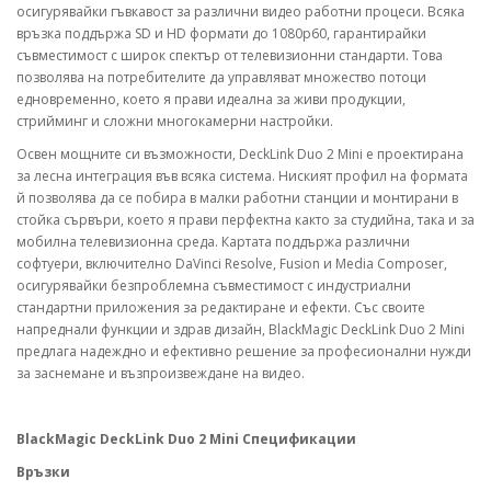
осигурявайки гъвкавост за различни видео работни процеси. Всяка
връзка поддържа SD и HD формати до 1080p60, гарантирайки
съвместимост с широк спектър от телевизионни стандарти. Това
позволява на потребителите да управляват множество потоци
едновременно, което я прави идеална за живи продукции,
стрийминг и сложни многокамерни настройки.
Освен мощните си възможности, DeckLink Duo 2 Mini е проектирана
за лесна интеграция във всяка система. Ниският профил на формата
й позволява да се побира в малки работни станции и монтирани в
стойка сървъри, което я прави перфектна както за студийна, така и за
мобилна телевизионна среда. Картата поддържа различни
софтуери, включително DaVinci Resolve, Fusion и Media Composer,
осигурявайки безпроблемна съвместимост с индустриални
стандартни приложения за редактиране и ефекти. Със своите
напреднали функции и здрав дизайн, BlackMagic DeckLink Duo 2 Mini
предлага надеждно и ефективно решение за професионални нужди
за заснемане и възпроизвеждане на видео.
BlackMagic DeckLink Duo 2 Mini Спецификации
Връзки