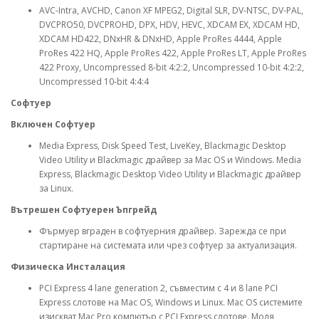
AVC-Intra, AVCHD, Canon XF MPEG2, Digital SLR, DV-NTSC, DV-PAL,
DVCPRO50, DVCPROHD, DPX, HDV, HEVC, XDCAM EX, XDCAM HD,
XDCAM HD422, DNxHR & DNxHD, Apple ProRes 4444, Apple
ProRes 422 HQ, Apple ProRes 422, Apple ProRes LT, Apple ProRes
422 Proxy, Uncompressed 8-bit 4:2:2, Uncompressed 10-bit 4:2:2,
Uncompressed 10‑bit 4:4:4
Софтуер
Включен Софтуер
Media Express, Disk Speed Test, LiveKey, Blackmagic Desktop
Video Utility и Blackmagic драйвер за Mac OS и Windows. Media
Express, Blackmagic Desktop Video Utility и Blackmagic драйвер
за Linux.
Вътрешен Софтуерен Ъпгрейд
Фърмуер вграден в софтуерния драйвер. Зарежда се при
стартиране на системата или чрез софтуер за актуализация.
Физическа Инсталация
PCI Express 4 lane generation 2, съвместим с 4 и 8 lane PCI
Express слотове на Mac OS, Windows и Linux. Mac OS системите
изискват Mac Pro компютър с PCI Express слотове. Моля,