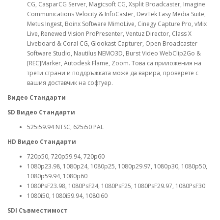
CG, CasparCG Server, Magicsoft CG, Xsplit Broadcaster, Imagine
Communications Velocity & InfoCaster, DevTek Easy Media Suite,
Metus Ingest, Boinx Software MimoLive, Cinegy Capture Pro, vMix
Live, Renewed Vision ProPresenter, Ventuz Director, Class X
Liveboard & Coral CG, Glookast Capturer, Open Broadcaster
Software Studio, Nautilus NEMO3D, Burst Video WebClip2Go &
[REC]Marker, Autodesk Flame, Zoom. Това са приложения на
трети страни и поддръжката може да варира, проверете с
вашия доставчик на софтуер.
Видео Стандарти
SD Видео Стандарти
525i59.94 NTSC, 625i50 PAL
HD Видео Стандарти
720p50, 720p59.94, 720p60
1080p23.98, 1080p24, 1080p25, 1080p29.97, 1080p30, 1080p50,
1080p59.94, 1080p60
1080PsF23.98, 1080PsF24, 1080PsF25, 1080PsF29.97, 1080PsF30
1080i50, 1080i59.94, 1080i60
SDI Съвместимост