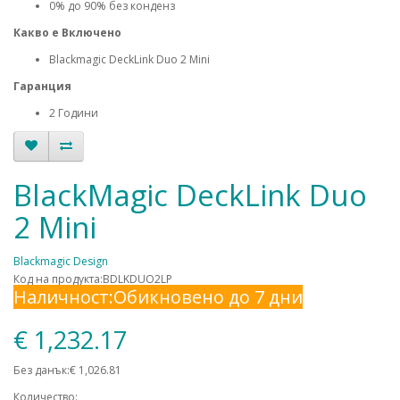
0% до 90% без конденз
Какво е Включено
Blackmagic DeckLink Duo 2 Mini
Гаранция
2 Години
BlackMagic DeckLink Duo
2 Mini
Blackmagic Design
Код на продукта:BDLKDUO2LP
Наличност:Обикновено до 7 дни
€ 1,232.17
Без данък:€ 1,026.81
Количество: