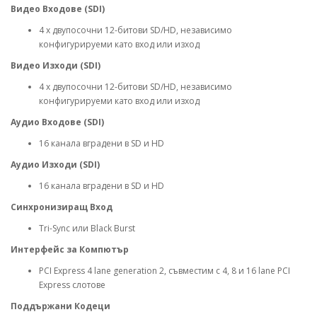
Видео Входове (SDI)
4 x двупосочни 12-битови SD/HD, независимо
конфигурируеми като вход или изход
Видео Изходи (SDI)
4 x двупосочни 12-битови SD/HD, независимо
конфигурируеми като вход или изход
Аудио Входове (SDI)
16 канала вградени в SD и HD
Аудио Изходи (SDI)
16 канала вградени в SD и HD
Синхронизиращ Вход
Tri-Sync или Black Burst
Интерфейс за Компютър
PCI Express 4 lane generation 2, съвместим с 4, 8 и 16 lane PCI
Express слотове
Поддържани Кодеци