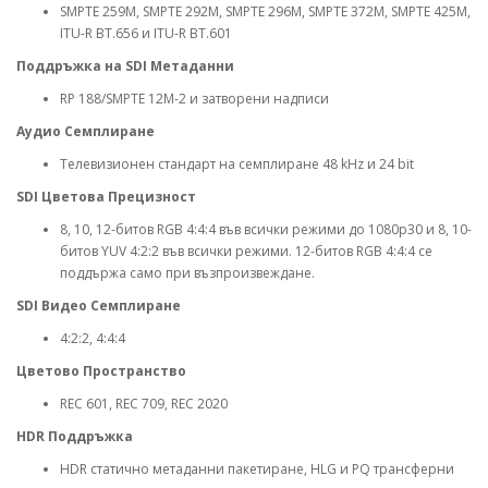
SMPTE 259M, SMPTE 292M, SMPTE 296M, SMPTE 372M, SMPTE 425M,
ITU-R BT.656 и ITU-R BT.601
Поддръжка на SDI Метаданни
RP 188/SMPTE 12M-2 и затворени надписи
Аудио Семплиране
Телевизионен стандарт на семплиране 48 kHz и 24 bit
SDI Цветова Прецизност
8, 10, 12-битов RGB 4:4:4 във всички режими до 1080p30 и 8, 10-
битов YUV 4:2:2 във всички режими. 12-битов RGB 4:4:4 се
поддържа само при възпроизвеждане.
SDI Видео Семплиране
4:2:2, 4:4:4
Цветово Пространство
REC 601, REC 709, REC 2020
HDR Поддръжка
HDR статично метаданни пакетиране, HLG и PQ трансферни