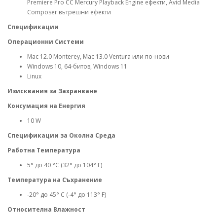
Premiere Pro CC Mercury Playback Engine ефекти, Avid Media
Composer вътрешни ефекти
Спецификации
Операционни Системи
Mac 12.0 Monterey, Mac 13.0 Ventura или по-нови
Windows 10, 64-битов, Windows 11
Linux
Изисквания за Захранване
Консумация на Енергия
10 W
Спецификации за Околна Среда
Работна Температура
5° до 40 °C (32° до 104° F)
Температура на Съхранение
-20° до 45° C (-4° до 113° F)
Относителна Влажност