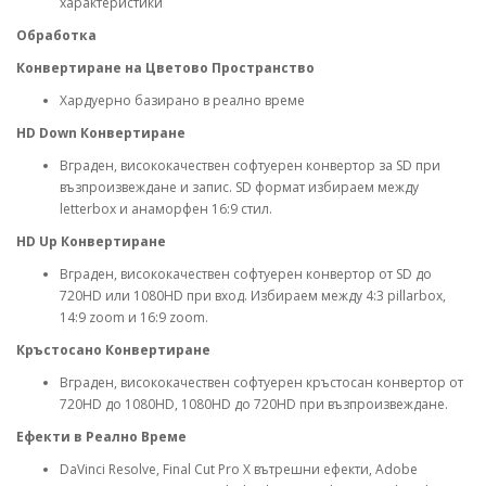
характеристики
Обработка
Конвертиране на Цветово Пространство
Хардуерно базирано в реално време
HD Down Конвертиране
Вграден, висококачествен софтуерен конвертор за SD при
възпроизвеждане и запис. SD формат избираем между
letterbox и анаморфен 16:9 стил.
HD Up Конвертиране
Вграден, висококачествен софтуерен конвертор от SD до
720HD или 1080HD при вход. Избираем между 4:3 pillarbox,
14:9 zoom и 16:9 zoom.
Кръстосано Конвертиране
Вграден, висококачествен софтуерен кръстосан конвертор от
720HD до 1080HD, 1080HD до 720HD при възпроизвеждане.
Ефекти в Реално Време
DaVinci Resolve, Final Cut Pro X вътрешни ефекти, Adobe