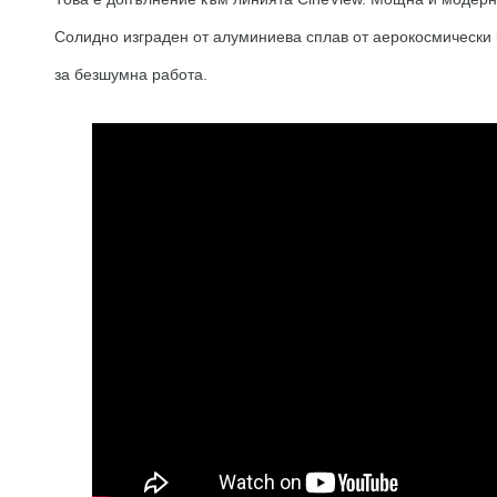
Солидно изграден от алуминиева сплав от аерокосмически 
за безшумна работа.