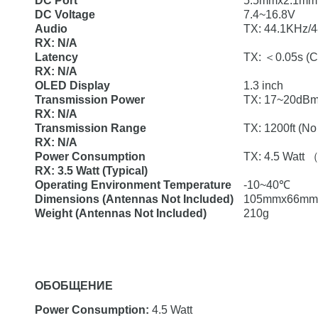
DC Port
5.5mmx2.1mm, 
DC Voltage
7.4~16.8V
Audio
TX: 44.1KHz/4
RX: N/A
Latency
TX: ＜0.05s (C
RX: N/A
OLED Display
1.3 inch
Transmission Power
TX: 17~20dB
RX: N/A
Transmission Range
TX: 1200ft (No 
RX: N/A
Power Consumption
TX: 4.5 Watt 
RX: 3.5 Watt (Typical)
Operating Environment Temperature
-10~40℃
Dimensions (Antennas Not Included)
105mmx66mm
Weight (Antennas Not Included)
210g
ОБОБЩЕНИЕ
Power Consumption:
4.5 Watt