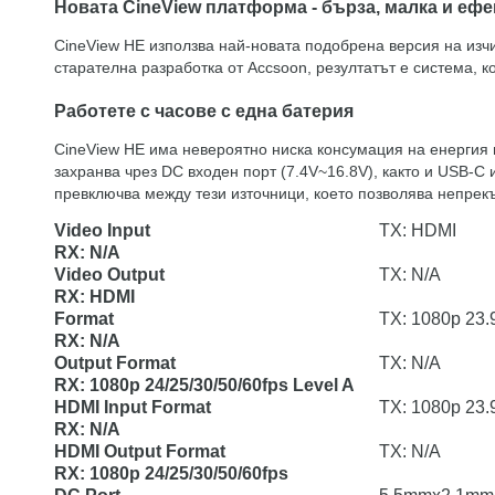
Новата CineView платформа - бърза, малка и еф
CineView HE използва най-новата подобрена версия на изч
старателна разработка от Accsoon, резултатът е система, к
Работете с часове с една батерия
CineView HE има невероятно ниска консумация на енергия 
захранва чрез DC входен порт (7.4V~16.8V), както и USB-C 
превключва между тези източници, което позволява непрек
Video Input
TX: HDMI
RX: N/A
Video Output
TX: N/A
RX: HDMI
Format
TX: 1080p 23.9
RX: N/A
Output Format
TX: N/A
RX: 1080p 24/25/30/50/60fps Level A
HDMI Input Format
TX: 1080p 23.9
RX: N/A
HDMI Output Format
TX: N/A
RX: 1080p 24/25/30/50/60fps