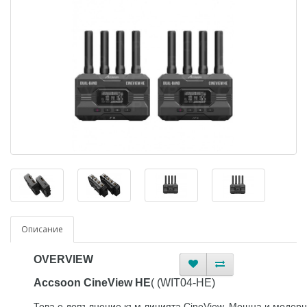
Описание
OVERVIEW
Accsoon CineView HE
( (WIT04-HE)
Това e допълнение към линията CineView. Мощна и модер