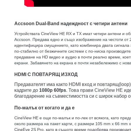
Accsoon Dual-Band надеждност с четири антени
Устройствата CineView HE RX и TX имат четири антени и об
Accsoon. Предава едно и също изображение на честоти от 
идентифицира смущението, като комбинира двата сигнала з
по-стабилно от безжичните системи с по-ниска производител
предаване на HD видео и аудио в почти реално време, кое
екрани. Забавянето на екрана е почти незабележимо с нова
HDMI С ПОВТАРЯЩ ИЗХОД
Предавателят има както HDMI вход и повтарящ(loop)
кадрите до
1080p 60fps
. Това прави CineView HE ид
благодарение на съвместимостта си с широк набор о
По-малък от когато и да е
CineView HE е още по-малък и по-лек от всякога, като пред
около размера на пакет карти, с размери 105 mm x 66 mm x
CineEye 2S Pro, като в същото време подобрява производит