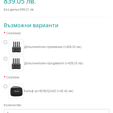
839.05 лв.
Без данък:699.21 лв.
Възможни варианти
CineView2
Допълнителен приемник (+428.33 лв.)
Допълнителен предавател (+428.33 лв.)
CineView
Калъф за HE/SE/QUAD (+43.42 лв.)
Количество: