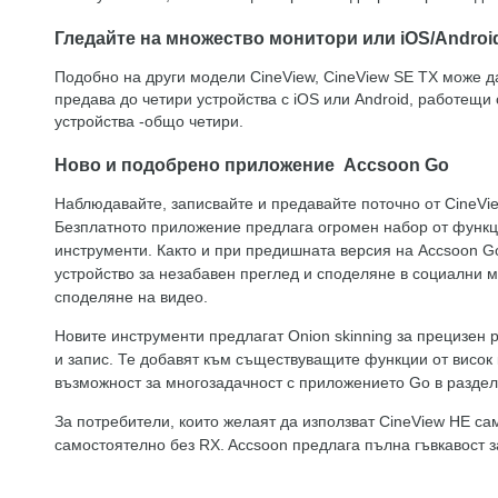
Гледайте на множество монитори или iOS/Androi
Подобно на други модели CineView, CineView SE TX може да
предава до четири устройства с iOS или Android, работещи
устройства -общо четири.
Ново и подобрено приложение Accsoon Go
Наблюдавайте, записвайте и предавайте поточно от CineVie
Безплатното приложение предлага огромен набор от функци
инструменти. Както и при предишната версия на Accsoon G
устройство за незабавен преглед и споделяне в социални м
споделяне на видео.
Новите инструменти предлагат Onion skinning за прецизен
и запис. Те добавят към съществуващите функции от висок к
възможност за многозадачност с приложението Go в разделе
За потребители, които желаят да използват CineView HE сам
самостоятелно без RX. Accsoon предлага пълна гъвкавост з