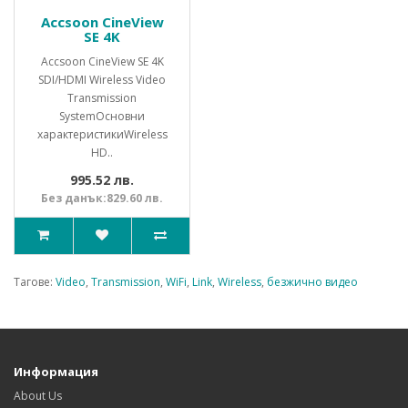
Accsoon CineView
SE 4K
Accsoon CineView SE 4K
SDI/HDMI Wireless Video
Transmission
System Основни
характеристикиWireless
HD..
995.52 лв.
Без данък:829.60 лв.
Тагове:
Video
,
Transmission
,
WiFi
,
Link
,
Wireless
,
безжично видео
Информация
About Us