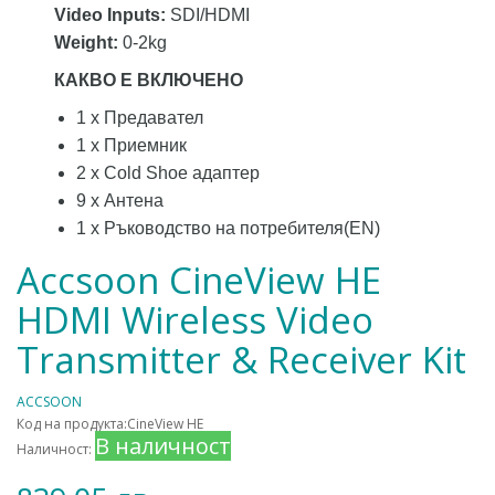
Video Inputs:
SDI/HDMI
Weight:
0-2kg
КАКВО Е ВКЛЮЧЕНО
1 x Предавател
1 x Приемник
2 x Cold Shoe адаптер
9 x Антена
1 x Ръководство на потребителя(EN)
Accsoon CineView HE
HDMI Wireless Video
Transmitter & Receiver Kit
ACCSOON
Код на продукта:CineView HE
В наличност
Наличност: