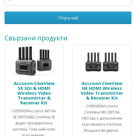
Поръчай
Свързани продукти
Accsoon CineView
Accsoon CineView
SE SDI & HDMI
HE HDMI Wireless
Wireless Video
Video Transmitter
Transmitter &
& Receiver Kit
Receiver Kit
OVERVIEWAccsoon
OVERVIEWAccsoon WIT04-
CineView HE( (WIT04-
SE (WIT04SE) CineView SE
HE)Това e допълнение
видео предавателна
към линията CineView.
система. Това най-ново
Мощна и модерна ..
допълнение ..