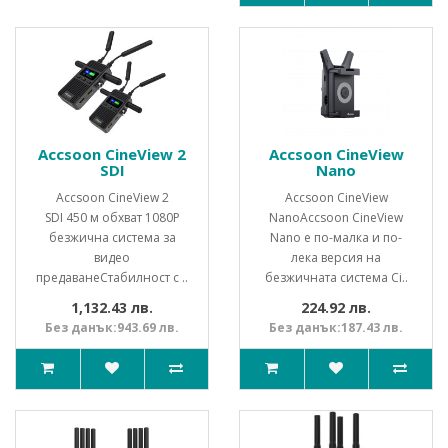
Accsoon CineView 2
Accsoon CineView
SDI
Nano
Accsoon CineView 2
Accsoon CineView
SDI 450 м обхват 1080P
NanoAccsoon CineView
безжична система за
Nano е по-малка и по-
видео
лека версия на
предаванеСтабилност с ..
безжичната система Ci..
1,132.43 лв.
224.92 лв.
Без данък:943.69 лв.
Без данък:187.43 лв.