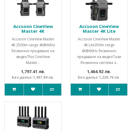
Accsoon CineView
Accsoon CineView
Master 4K
Master 4K Lite
Accsoon CineView Master
Accsoon CineView Master
4K 2500m range 4K@60Hz
4K Lite350m range
безжично предаване на
4K@60Hz безжично
видеоThis CineView
предаване на видеоТази
Master ..
безжична система з..
1,797.41 лв.
1,464.92 лв.
Без данък:1,497.84 лв.
Без данък:1,220.76 лв.