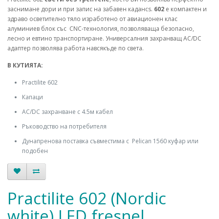
заснимане дори и при запис на забавен кадансs.
602
е компактен и
здраво осветително тяло изработено от авиационен клас
алуминиев
блок със CNC-технология, позволяваща безопасно,
лесно и евтино транспортиране. Универсалния захранващ AC/DC
адаптер позволява работа
навсякъде
по света.
В КУТИЯТА:
Practilite 602
Капаци
AC/DC захранване с 4.5м кабел
Ръководство на потребителя
Дунапренова поставка съвместима с Pelican 1560 куфар или
подобен
Practilite 602 (Nordic
white) LED fresnel