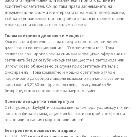
работа от един човек или малък екип при отсъствие на
асистент-осветител. Също така прави заснемането на
документални филми и интервютата на място по-ефикасни,
тъй като управлението и настройките на осветлението вече
.
може да се извършва с по-голяма лекота
Голям светлинен диапазон и мощност
Класическата френелова леща осигурява по-голям светлинен
диапазон от конвенционалните LED осветителни тела. Това
позволява по-широки ъгли на снимане и прецизно оформяне на
светлината без да се губи изходната мощност на светодиода или
„throw“, което обикновено се случва при осветителните тела с
фиксиран лъч. Това компактно и мощно осветително тяло е
проектирано да събира и хвърля възможно най-много светлина
през своята 3,2″ 80 mm френелова леща, осигурявайки Ви
безпрецедентно съотношение размер към лумен.
Променлива цветна температура
От tungsten до daylight и всякаква цветна температура между тях, вие
просто избирате съвпадащия бял баланс и настройвате яркостта
ръчно или от вашия смартфон или таблет!
Без трептене, компактно и здраво
Practilite 602
свети без трептене
, което Ви позволява перфектно