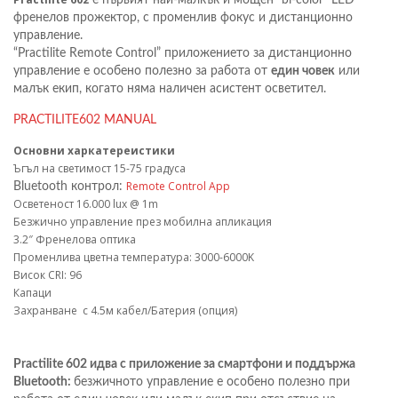
френелов прожектор, с променлив фокус и дистанционно
управление.
“Practilite Remote Control” приложението за дистанционно
управление е особено полезно за работа от
един човек
или
малък екип, когато няма наличен асистент осветител.
PRACTILITE602 MANUAL
Основни харкатереистики
Ъгъл на светимост 15-75 градуса
Remote Control App
Bluetooth контрол:
Осветеност 16.000 lux @ 1m
Безжично управление през мобилна апликация
3.2″ Френелова оптика
Променлива цветна температура: 3000-6000K
Висок CRI: 96
Капаци
Захранване с 4.5м кабел/Батерия (опция)
Practilite 602 идва с приложение за смартфони и поддържа
Bluetooth:
безжичното управление е особено полезно при