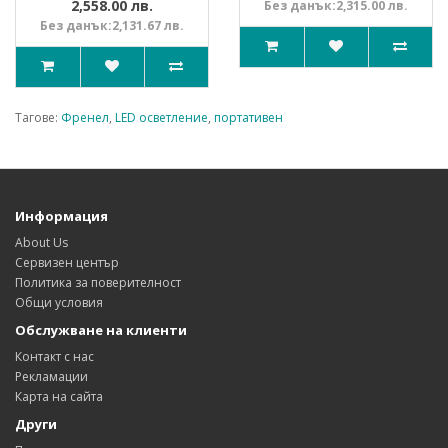
2,558.00 лв.
Без данък:2,315.00 лв.
Без данък:2,131.67 лв.
Тагове:
Френел
,
LED осветление
,
портативен
Информация
About Us
Сервизен център
Политика за поверителност
Общи условия
Обслужване на клиенти
Контакт с нас
Рекламации
Карта на сайта
Други