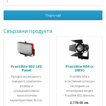
Поръчай
Свързани продукти
Practilite 802 LED
Practilite 604 (с
Panel
DMX)
Предлагащ мощност,
Practilite 604 е
гъвкавост, компактен
естествения успешен
размер и
наследник на
усъвършенствани
популярния модел
технологични
- Practilite 602.Феноло..
характеристики, Bi-Col..
2,778.00 лв.