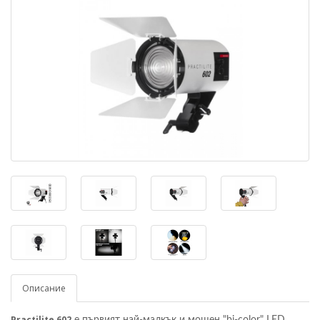
Описание
Practilite 602
е първият най-малкък и мощен "bi-color" LED