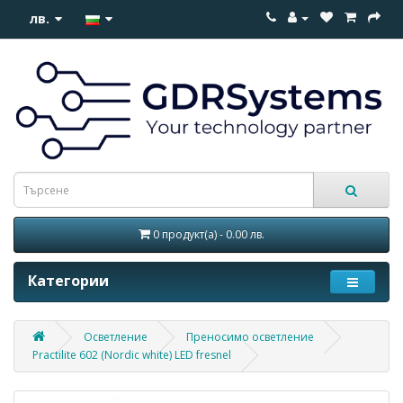
лв.
0 продукт(а) - 0.00 лв.
Категории
Осветление
Преносимо осветление
Practilite 602 (Nordic white) LED fresnel