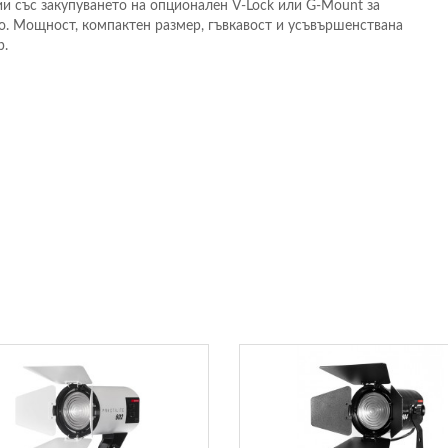
и със закупуването на опционален V-Lock или G-Mount за
но. Мощност, компактен размер, гъвкавост и усъвършенствана
р.