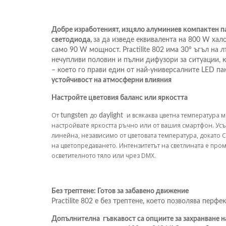
Добре изработеният, изцяло алуминиев компактен панел
светодиода,
за да изведе еквивалента на 800 W ха
само 90 W мощност. Practilite 802 има 30° ъгъл на л
нечупливи половин и пълни дифузори за ситуации, 
– което го прави един от най-универсалните LED па
устойчивост на атмосферни влияния
Настройте цветовия баланс или яркостта
От
до
и всякаква цветна температура м
tungsten
daylight
настройвате яркостта ръчно или от вашия смартфон. Ус
линейна, независимо от цветовата температура, докато C
на цветопредаването. Интензитетът на светлината е про
осветителното тяло или чрез DMX.
Без трептене: Готов за забавено движение
Practilite 802 е без трептене, което позволява перф
Допълнителна гъвкавост са опциите за захранване н