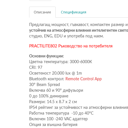
Описание
Спецификация
Предлагащ мощност, гъвкавост, компактен размер 
устойчив на атмосферни влияния интелигентен свето
студио, ENG, EDU и употреба под наем.
PRACTILITE802 Ръководство на потребителя
Основни функции:
Цветна температура: 3000-6000K
CRI: 97
Осветеност 20.000 lux @ 1m
Bluetooth контрол:
Remote Control App
30° Beam Spread
Включва 60 и 90° дифузьори
0 до 100% димиране
Размери: 14.5 x 8.7 x 2 см
IP54 рейтинг за устойчивост на атмосферни влияния
Работна температура -10 до 40°C
Включен 100 -240 VAC адаптер
Опция за външна батерия