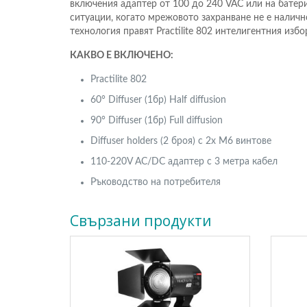
включения адаптер от 100 до 240 VAC или на батери
ситуации, когато мрежовото захранване не е налич
технология правят Practilite 802 интелигентния избо
КАКВО Е ВКЛЮЧЕНО:
Practilite 802
60° Diffuser (1бр) Half diffusion
90° Diffuser (1бр) Full diffusion
Diffuser holders (2 броя) с 2x M6 винтове
110-220V AC/DC адаптер с 3 метра кабел
Ръководство на потребителя
Свързани продукти