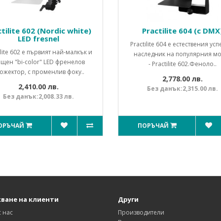
tilite 602 (Nordic white)
Practilite 604 (с DMX
LED fresnel
Practilite 604 е естествения ус
ilite 602 е първият най-малкък и
наследник на популярния м
щен "bi-color" LED френелов
- Practilite 602.Феноло..
ожектор, с променлив фоку..
2,778.00 лв.
2,410.00 лв.
Без данък:2,315.00 лв.
Без данък:2,008.33 лв.
ОРЪЧАЙ
ПОРЪЧАЙ
ване на клиенти
Други
с нас
Производители