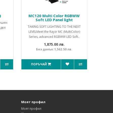
)
MC120 Multi Color RGBWW
Soft LED Panel light
пешен
TAKING SOFT LIGHTING TO THE NEXT
одел
LEVELMeet the Rayzr MC (MultiColor)
Series, advanced RGBWW LED Soft..
1,875.00 лв.
Без данък:1,562.50 лв.
ПОРЪЧАЙ
Моят профил
Моят профил