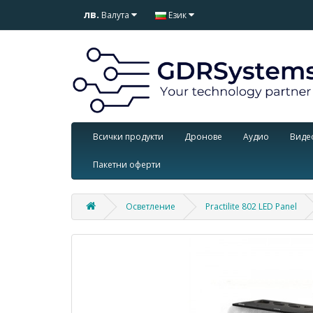
лв.
Валута
Език
Всички продукти
Дронове
Аудио
Виде
Пакетни оферти
Осветление
Practilite 802 LED Panel