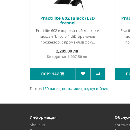
Practilite 602 (Black) LED
Prac
fresnel
Practilite 602 е първият най-малкък и
Pract
мощен "bi-color" LED френелов
мо
прожектор, с променлив фоку..
пр
2,289.00 лв.
Без данък:1,907.50 лв.
ПОРЪЧАЙ
П
Тагове:
LED панел
,
портативен
,
водоустойчив
Информация
Обслуж
About Us
Контакт 