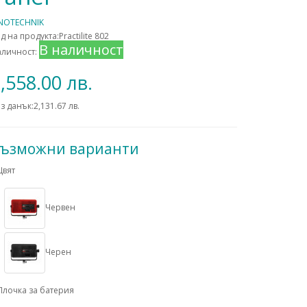
INOTECHNIK
д на продукта:Practilite 802
В наличност
аличност:
,558.00 лв.
з данък:2,131.67 лв.
ъзможни варианти
Цвят
Червен
Черен
Плочка за батерия