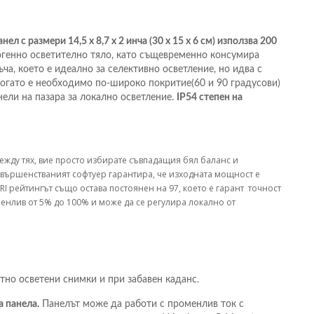
 с размери 14,5 x 8,7 x 2 инча (30 x 15 x 6 см) използва 200
логенно осветително тяло, като същевременно консумира
ъча, което е идеално за селективно осветление, но идва с
когато е необходимо по-широко покритие(60 и 90 градусови)
нели на пазара за локално осветление.
IP54 степен на
ежду тях, вие просто избирате съвпадащия бял баланс и
ъвършенстваният софтуер гарантира, че изходната мощност е
RI рейтингът също остава постоянен на 97, което е гарант точност
менлив от 5% до 100% и може да се регулира локално от
ектно осветени снимки и при забавен каданс.
а панела.
Панелът може да работи с променлив ток с