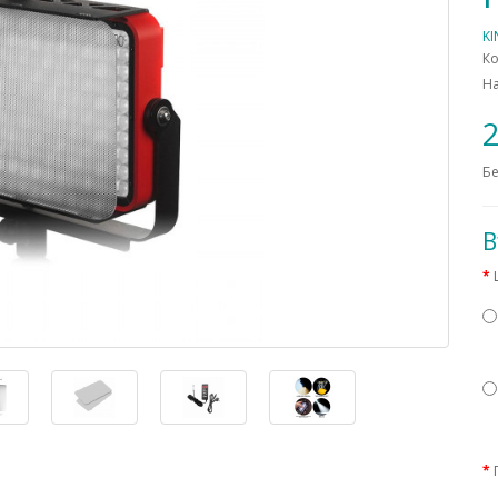
K
Ко
Н
2
Бе
В