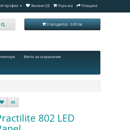
ят профил
Желани (0)
Поръчка
Плащане
0 продукт(а) - 0.00 лв.
онектори
Място за съхранение
Practilite 802 LED
Panel