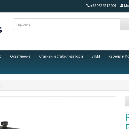
+359876715001
Мо
о
Осветление
Стативи и стабилизатори
STEM
Кабели и К