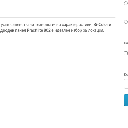
и усъвършенствани технологични характеристики,
Bi-Color и
диоден панел Practilite 802
е идеален избор за локация,
К
Ко