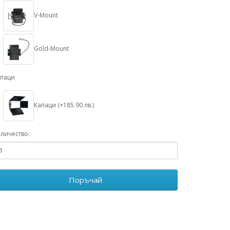
V-Mount
Gold-Mount
апаци
Капаци (+185.90 лв.)
личество:
Поръчай