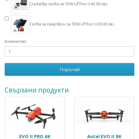
CrystalSky скоба за TDW LifThor (+42.00 лв.)
Скоба за смартфон за TDW LifThor (+30.00 лв.)
Количество:
Поръчай
Свързани продукти
EVO II PRO 6K
Autel EVO II 8K