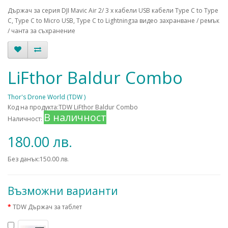
Държач за серия DJI Mavic Air 2/ 3 x кабели USB кабели Type C to Type
C, Type C to Micro USB, Type C to Lightningза видео захранване / ремък
/ чанта за съхранение
LiFthor Baldur Combo
Thor's Drone World (TDW )
Код на продукта:TDW LiFthor Baldur Combo
В наличност
Наличност:
180.00 лв.
Без данък:150.00 лв.
Възможни варианти
TDW Държач за таблет