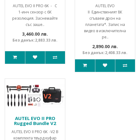
AUTEL EVO II PRO 6K - С
AUTEL EVO
1-инч сензор с 6К
II Единственият 8К
резолюция. Заснемайте
сгъваем дрон на
със заше..
планетата*. Запис на
видео в изключителна
3,460.00 лв.
ре..
Без данък:2,883.33 лв.
2,890.00 лв.
Без данък:2,408.33 лв.
AUTEL EVO II PRO
Rugged Bundle V2
AUTEL EVO II PRO 6K -V2 В
комплекта твърд куфар