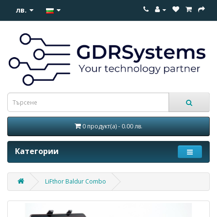
лв.
0 продукт(а) - 0.00 лв.
Категории
LiFthor Baldur Combo