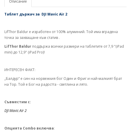
Описание
Таблет държач за
DJI Mavic Air 2
-
LifThor Baldur е изработен от 100% алуминий. Той има вградена
точка за захващане към статив .
LifThor Baldur
поддържа всички размери на таблетите от 7,9 "(iPad
mini) до 12,9" (iPad Pro)!
ИНТЕРЕСЕН ФАКТ:
„Балдур“ e син на норвежкия бог Один и Фриг и най-малкият брат
на Тор. Той е Бог на радостта - светлина и лято.
Съвместим с:
DJI Mavic Air 2
Опцията Combo включва
: