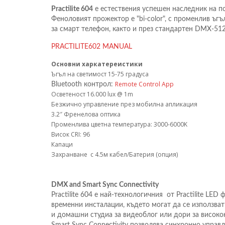
Practilite 604
е естествения успешен наследник на п
Феноловият прожектор е "bi-color", с променлив ъг
за смарт телефон, както и през стандартен DMX-512
PRACTILITE602 MANUAL
Основни харкатереистики
Ъгъл на светимост 15-75 градуса
Remote Control App
Bluetooth контрол:
Осветеност 16.000 lux @ 1m
Безжично управление през мобилна апликация
3.2″ Френелова оптика
Променлива цветна температура: 3000-6000K
Висок CRI: 96
Капаци
Захранване с 4.5м кабел/Батерия (опция)
DMX and Smart Sync Connectivity
Practilite 604 е най-технологичния от Practilite LE
временни инсталации, където могат да се използв
и домашни студиа за видеоблог или дори за високок
Smart Sync Connectivity позволява синхронно управл