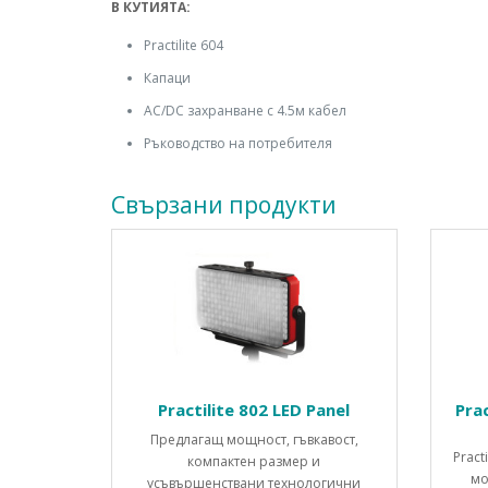
В КУТИЯТА:
Practilite 604
Капаци
AC/DC захранване с 4.5м кабел
Ръководство на потребителя
Свързани продукти
Practilite 802 LED Panel
Prac
Предлагащ мощност, гъвкавост,
Pract
компактен размер и
мо
усъвършенствани технологични