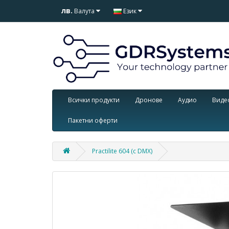
лв.
Валута
Език
Всички продукти
Дронове
Аудио
Виде
Пакетни оферти
Practilite 604 (с DMX)