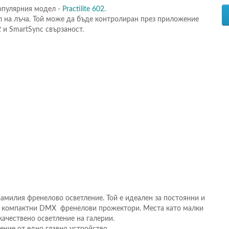
опулярния модел -
Practilite 602
.
ъл на лъча. Той може да бъде контролиран през приложение
 и SmartSync свързаност.
D фамилия френелово осветление. Той е идеален за постоянни и
ат компактни DMX френелови прожектори. Места като малки
ачествено осветление на галерии.
ение от едно главно устройство.