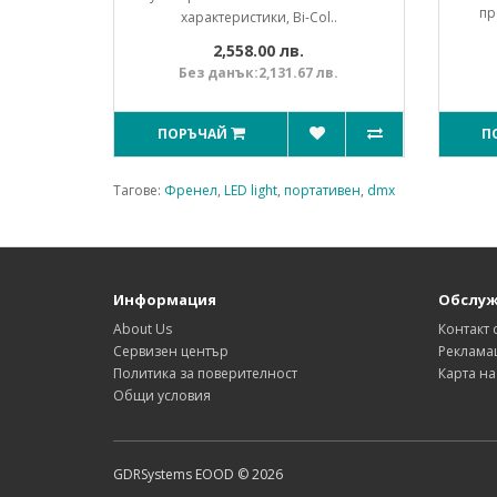
пр
характеристики, Bi-Col..
2,558.00 лв.
Без данък:2,131.67 лв.
ПОРЪЧАЙ
П
Тагове:
Френел
,
LED light
,
портативен
,
dmx
Информация
Обслуж
About Us
Контакт 
Сервизен център
Реклама
Политика за поверителност
Карта на
Общи условия
GDRSystems EOOD © 2026