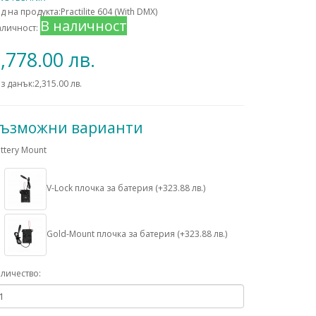
д на продукта:Practilite 604 (With DMX)
В наличност
аличност:
,778.00 лв.
з данък:2,315.00 лв.
ъзможни варианти
ttery Mount
V-Lock плочка за батерия (+323.88 лв.)
Gold-Mount плочка за батерия (+323.88 лв.)
личество: