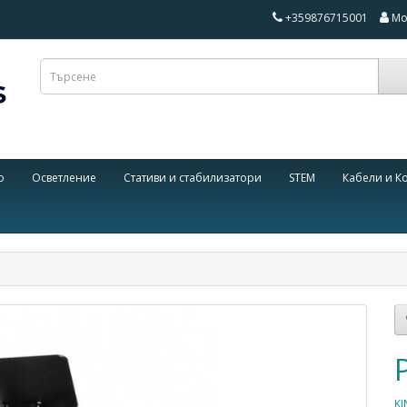
+359876715001
Мо
о
Осветление
Стативи и стабилизатори
STEM
Кабели и К
K