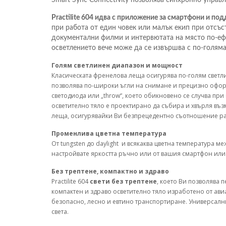
Practilite 604 идва с приложение за смартфони и по
при работа от един човек или малък екип при отсъс
документални филми и интервютата на място по-ефи
осветлението вече може да се извършва с по-голяма
Голям светлинен диапазон и мощност
Класическата френелова леща осигурява по-голям светл
позволява по-широки ъгли на снимане и прецизно оформ
светодиода или „throw“, което обикновено се случва при
осветително тяло е проектирано да събира и хвърля въ
леща, осигурявайки Ви безпрецедентно съотношение ра
Променлива цветна температура
От tungsten до daylight и всякаква цветна температура м
настройвате яркостта ръчно или от вашия смартфон или 
Без трептене, компактно и здраво
Practilite 604
свети без трептене
, което Ви позволява 
компактен и здраво осветително тяло изработено от ав
безопасно, лесно и евтино транспортиране. Универсал
света.