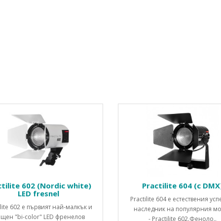
tilite 602 (Nordic white)
Practilite 604 (с DMX
LED fresnel
Practilite 604 е естествения ус
ilite 602 е първият най-малкък и
наследник на популярния м
щен "bi-color" LED френелов
- Practilite 602.Феноло..