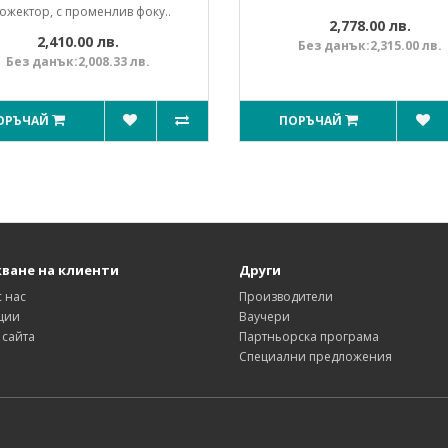
ожектор, с променлив фоку..
2,778.00 лв.
2,410.00 лв.
Без данък:2,315.00 лв.
Без данък:2,008.33 лв.
ОРЪЧАЙ
ПОРЪЧАЙ
ване на клиенти
Други
с нас
Производители
ции
Ваучери
 сайта
Партньорска програма
Специални предложения