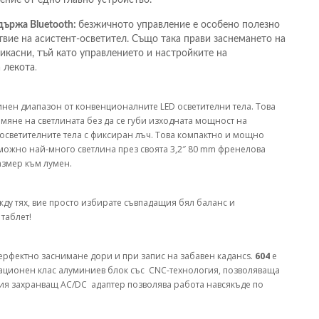
ддържа Bluetooth:
безжичното управление е особено полезно
твие на асистент-осветител. Също така прави заснемането на
касни, тъй като управлението и настройките на
.
 лекота
инен диапазон от конвенционалните LED осветителни тела. Това
яне на светлината без да се губи изходната мощност на
 осветителните тела с фиксиран лъч. Това компактно и мощно
зможно най-много светлина през своята 3,2″ 80 mm френелова
змер към лумен.
ежду тях, вие просто избирате съвпадащия бял баланс и
таблет!
перфектно заснимане дори и при запис на забавен кадансs.
604
е
иационен клас
алуминиев
блок със CNC-технология, позволяваща
ния захранващ AC/DC адаптер позволява работа
навсякъде
по