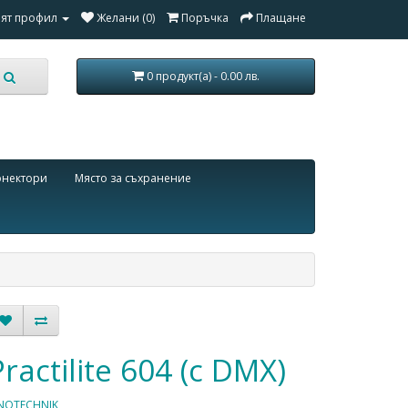
ят профил
Желани (0)
Поръчка
Плащане
0 продукт(а) - 0.00 лв.
онектори
Място за съхранение
Practilite 604 (с DMX)
INOTECHNIK