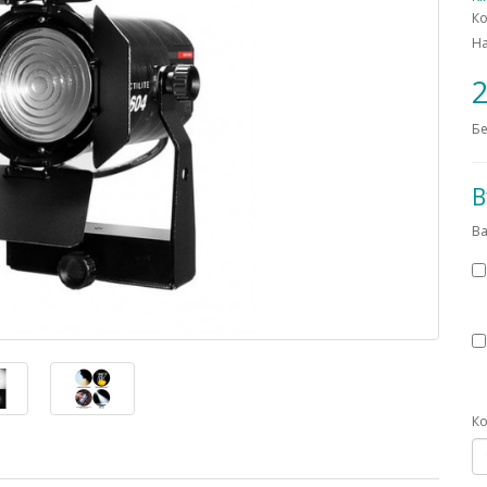
Ко
Н
2
Бе
В
Ba
Ко