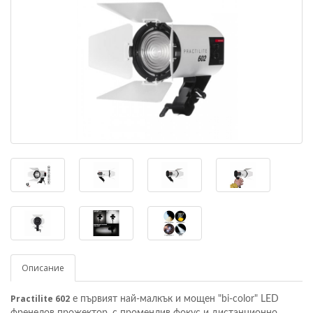
Описание
Practilite 602
е първият най-малкък и мощен "bi-color" LED
френелов прожектор, с променлив фокус и дистанционно