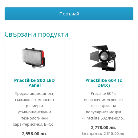
Поръчай
Свързани продукти
Practilite 802 LED
Practilite 604 (с
Panel
DMX)
Предлагащ мощност,
Practilite 604 е
гъвкавост, компактен
естествения успешен
размер и
наследник на
усъвършенствани
популярния модел
технологични
- Practilite 602.Феноло..
характеристики, Bi-Col..
2,778.00 лв.
2,558.00 лв.
Без данък:2,315.00 лв.