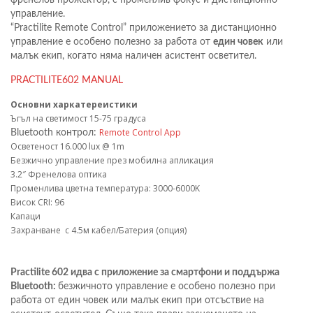
управление.
“Practilite Remote Control” приложението за дистанционно
управление е особено полезно за работа от
един човек
или
малък екип, когато няма наличен асистент осветител.
PRACTILITE602 MANUAL
Основни харкатереистики
Ъгъл на светимост 15-75 градуса
Remote Control App
Bluetooth контрол:
Осветеност 16.000 lux @ 1m
Безжично управление през мобилна апликация
3.2″ Френелова оптика
Променлива цветна температура: 3000-6000K
Висок CRI: 96
Капаци
Захранване с 4.5м кабел/Батерия (опция)
Practilite 602 идва с приложение за смартфони и поддържа
Bluetooth:
безжичното управление е особено полезно при
работа от един човек или малък екип при отсъствие на