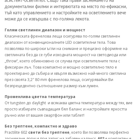
асистент-осветител. Също така прави заснемането на
документални филми и интервютата на място по-ефикасни,
тъй като управлението и настройките на осветлението вече
.
може да се извършва с по-голяма лекота
Голям светлинен диапазон и мощност
Класическата френелова леща осигурява по-голям светлинен
диапазон от конвенционалните LED осветителни тела. Това
позволява по-широки ъгли на снимане и прецизно оформяне на
светлината без да се губи изходната мощност на светодиода или
„throw“, което обикновено се случва при осветителните тела с
фиксиран лъч. Това компактно и мощно осветително тяло е
проектирано да събира и хвърля възможно най-много светлина
през своята 3,2″ 80 mm френелова леща, осигурявайки Ви
безпрецедентно съотношение размер към лумен.
Променлива цветна температура
От tungsten до daylight и всякаква цветна температура между тях, вие
просто избирате съвпадащия бял баланс и настройвате яркостта
ръчно или от вашия смартфон или таблет!
Без трептене, компактно и здраво
Practilite 602
свети без трептене
, което Ви позволява перфектно
заснимане дори и при запис на забавен кадансs.
602
е компактен и