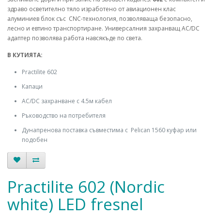
здраво осветително тяло изработено от авиационен клас
алуминиев
блок със CNC-технология, позволяваща безопасно,
лесно и евтино транспортиране. Универсалния захранващ AC/DC
адаптер позволява работа
навсякъде
по света.
В КУТИЯТА:
Practilite 602
Капаци
AC/DC захранване с 4.5м кабел
Ръководство на потребителя
Дунапренова поставка съвместима с Pelican 1560 куфар или
подобен
Practilite 602 (Nordic
white) LED fresnel