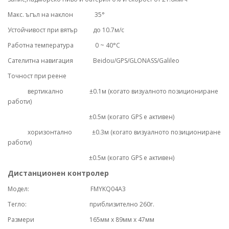
Макс. ъгъл на наклон 35°
Устойчивост при вятър до 10.7м/с
Работна температура 0 ~ 40°C
Сателитна навигация Beidou/GPS/GLONASS/Galileo
Точност при реене
вертикално ±0.1м (когато визуалното позициониране
работи)
±0.5м (когато GPS е активен)
хоризонтално ±0.3м (когато визуалното позициониране
работи)
±0.5м (когато GPS е активен)
Дистанционен контролер
Модел:
FMYKQ04A3
Тегло: приблизително 260г.
Размери 165мм х 89мм х 47мм