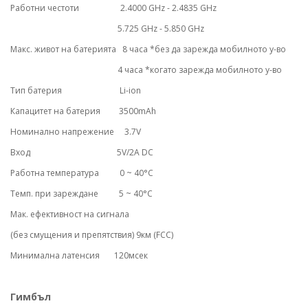
Работни честоти 2.4000 GHz - 2.4835 GHz
5.725 GHz - 5.850 GHz
Макс. живот на батерията 8 часа *без да зарежда мобилното у-во
4 часа *когато зарежда мобилното у-во
Тип батерия Li-ion
Капацитет на батерия 3500mAh
Номинално напрежение 3.7V
Вход 5V/2A DC
Работна температура 0 ~ 40°C
Tемп. при зареждане 5 ~ 40°C
Мак. ефективност на сигнала
(без смущения и препятствия) 9км (FCC)
Минимална латенсия 120мсек
Гимбъл