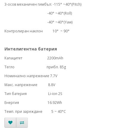
3-осов механичен гимбъл: -115
° ~40°(Pitch)
-40
° ~40°(Roll)
-40
° ~40°(Yaw)
Контролиран наклон
10° ~ 90°
Интелигентна батерия
Капацитет
2200mAh
Тегло прибл. 85g
Номинално напрежение 7.7V
Макс. напрежение 8.8V
Тип батерия Li-ion 2S
Енергия 16.92Wh
Tемп. при зареждане 5 ~ 40°C