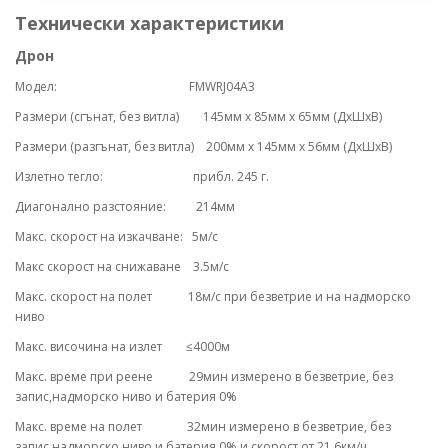
Технически характеристики
Дрон
Модел:
FMWRJ04A3
Размери (сгънат, без витла)
145мм х 85мм х 65мм (ДхШхВ)
Размери (разгънат, без витла)
200мм х 145мм х 56мм (ДхШхВ)
Излетно тегло:
прибл. 245 г.
Диагонално разстояние: 214мм
Макс. скорост на изкачване: 5м/с
Макс скорост на снижаване 3.5м/с
Макс. скорост на полет 18м/с при безветрие и на надморско
ниво
Макс. височина на излет ≤4000м
Макс. време при реене 29мин измерено в безветрие, без
запис,надморско ниво и батерия 0%
Макс. време на полет 32мин измерено в безветрие, без
запис,надморско ниво и батерия 0% и скорост от 21.6км/ч