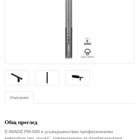
Описание
Общ преглед
E-IMAGE PM-500 е усъвършенстван професионален
микрофон тип „пушка“, предназначен за професионална