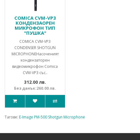
COMICA CVM-VP3
КОНДЕНЗАОРЕН
МИКРОФОН ТИП
"ПУШКА"
COMICA CVM-VP3
CONDENSER SHOTGUN
MICROPHONEНасоченият
кондензаторен
видеомикрофон Comica
CVM-VP3 със..
312.00 лв.
Без данък:260.00 лв.
Тагове:
E-Image PM-500 Shotgun Microphone