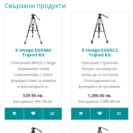
Свързани продукти
E-Image EG04AS
E-Image EG05C2
Tripod Kit
Tripod Kit
ОписаниеE-IMAGE 2-Stage
Описание Страхотен
алуминиев статив
баланс на камерата
комплектован с GH04
може да се постигне
флуидна глава за камери
благодарение на
и фотоапарати и..
функцията за противов..
529.90 лв.
1,296.00 лв.
Без данък:441.58 лв.
Без данък:1,080.00 лв.