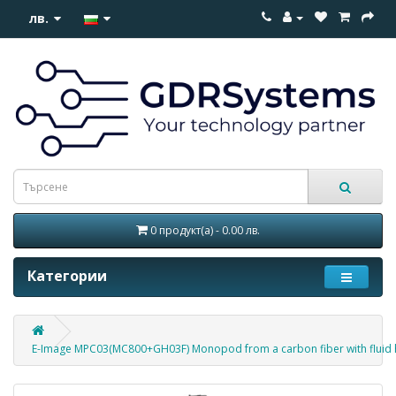
лв.
0 продукт(а) - 0.00 лв.
Категории
E-Image MPC03(MC800+GH03F) Monopod from a carbon fiber with fluid