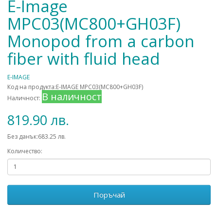
E-Image
MPC03(MC800+GH03F)
Monopod from a carbon
fiber with fluid head
E-IMAGE
Код на продукта:E-IMAGE MPC03(MC800+GH03F)
В наличност
Наличност:
819.90 лв.
Без данък:683.25 лв.
Количество:
Поръчай