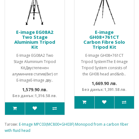
E-image EG08A2
E-image
Two Stage
GH08+761CT
Aluminium Tripod
Carbon Fibre Solo
Kit
Tripod Kit
E-Image EG08A2 Two
E-Image GH08+761CT
Stage Aluminium Tripod
Tripod SystemThe E-Image
KitДвустепенен
Tripod System consists of
алуминиев статив(8кг) от
the GH08 head and&nb..
E-ImageE-Image дву..
1,669.90 лв.
1,579.90 лв.
Без данък:1,391.58 лв.
Без данък:1,316.58 лв.
Тагове:
E-Image MPC03(MC800+GH03F) Monopod from a carbon fiber
with fluid head