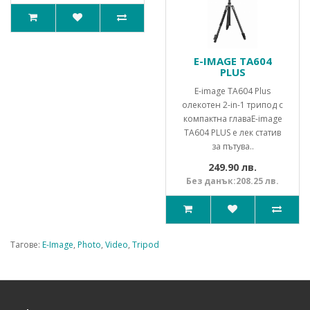
E-IMAGE TA604
PLUS
E-image TA604 Plus
олекотен 2-in-1 трипод с
компактна главаE-image
TA604 PLUS е лек статив
за пътува..
249.90 лв.
Без данък:208.25 лв.
Тагове:
E-Image
,
Photo
,
Video
,
Tripod