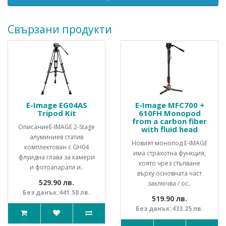
Свързани продукти
E-Image EG04AS
E-Image MFC700 +
Tripod Kit
610FH Monopod
from a carbon fiber
ОписаниеE-IMAGE 2-Stage
with fluid head
алуминиев статив
Новият монопод E-IMAGE
комплектован с GH04
има страхотна функция,
флуидна глава за камери
която чрез стъпване
и фотоапарати и..
върху основната част
529.90 лв.
заключва / ос..
Без данък:441.58 лв.
519.90 лв.
Без данък:433.25 лв.