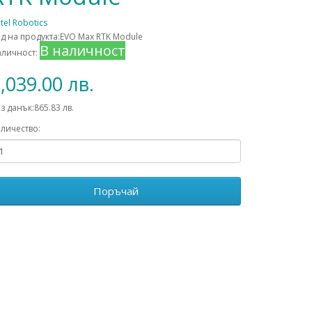
tel Robotics
д на продукта:EVO Max RTK Module
В наличност
аличност:
,039.00 лв.
з данък:865.83 лв.
личество:
Поръчай