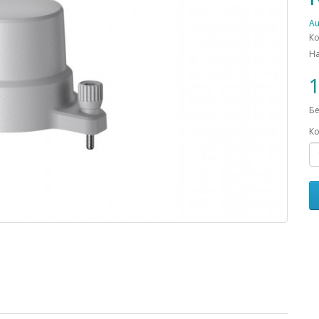
Au
Ко
Н
1
Бе
Ко