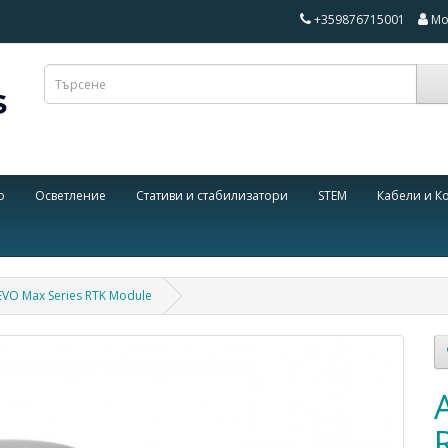
+359876715001
Мо
о
Осветление
Стативи и стабилизатори
STEM
Кабели и К
 EVO Max Series RTK Module