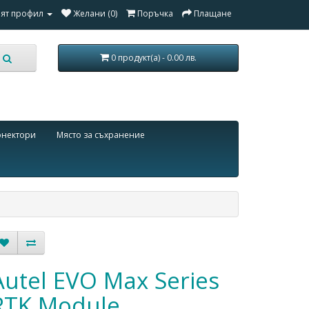
ят профил
Желани (0)
Поръчка
Плащане
0 продукт(а) - 0.00 лв.
онектори
Място за съхранение
Autel EVO Max Series
RTK Module