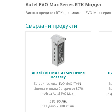
Autel EVO Max Series RTK Модул
Високо прецизен RTK приемник за EVO Max серия д
Свързани продукти
Autel EVO MAX 4T/4N Drone
В
Battery
Батерия за Autel EVO MAX 4T/4N-
Ви
Интелигентната батерия от 8070
Ви
mAh за Autel EVO Max ..
из
585.90 лв.
Без данък:488.25 лв.