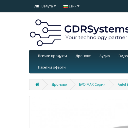
лв.
Валута
Език
Всички продукти
Дронове
Аудио
Виде
Пакетни оферти
Дронове
EVO MAX Серия
Autel