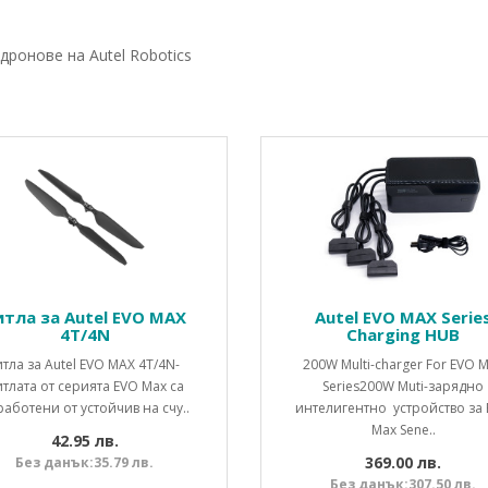
ронове на Autel Robotics
итла за Autel EVO MAX
Autel EVO MAX Serie
4T/4N
Charging HUB
тла за Autel EVO MAX 4T/4N-
200W Multi-charger For EVO 
тлата от серията EVO Max са
Series200W Muti-зарядно
работени от устойчив на счу..
интелигентно устройство за
Max Sene..
42.95 лв.
369.00 лв.
Без данък:35.79 лв.
Без данък:307.50 лв.