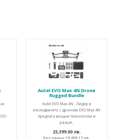
s
Autel EVO Max 4N Drone
Rugged Bundle
Max
Autel EVO Max 4N - Лидер в
изследването с дронове EVO Max 4N
 EVO
предлага мощни технологии и
разши..
23,399.00 лв.
Без данък:19,499.17 лв.