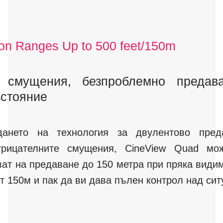
on Ranges Up to 500 feet/150m
 смущения, безпроблемно предав
зстояние
дането на технология за двулентово преда
трицателните смущения, CineView Quad мо
ват на предаване до 150 метра при пряка види
от 150м и пак да ви дава пълен контрол над сит