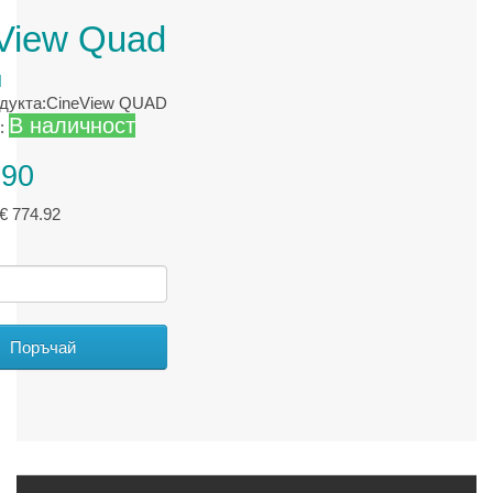
View Quad
N
одукта:CineView QUAD
В наличност
:
.90
€ 774.92
Поръчай