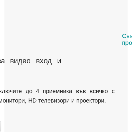
Св
про
за видео вход и
ключите до 4 приемника във всичко с
онитори, HD телевизори и проектори.