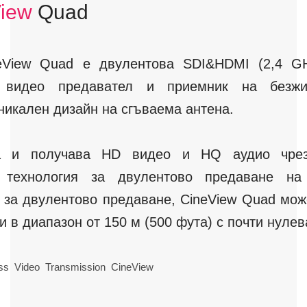
iew
Quad
neView Quad е двулентова SDI&HDMI (2,4 G
 видео предавател и приемник на безжи
икален дизайн на сгъваема антена.
а и получава HD видео и HQ аудио чрез
а технология за двулентово предаване на
 за двулентово предаване, CineView Quad мо
и в диапазон от 150 м (500 фута) с почти нулев