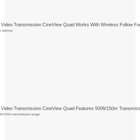
 latency.
ft/150m transmission range.