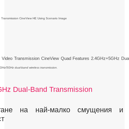
GHz/5GHz dual-band wireless transmission.
Hz Dual-Band Transmission
гане на най-малко смущения и 
ст