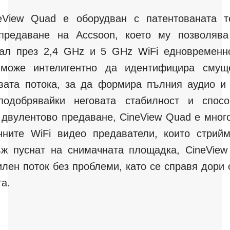
eView Quad е оборудван с патентованата т
предаване на Accsoon, което му позволяв
нал през 2,4 GHz и 5 GHz WiFi едновременн
 може интелигентно да идентифицира смущ
вата потока, за да формира пълния аудио и 
подобрявайки неговата стабилност и спос
двулентово предаване, CineView Quad е мног
нните WiFi видео предаватели, които стрий
ж пуснат на снимачната площадка, CineVie
илен поток без проблеми, като се справя дори 
та.