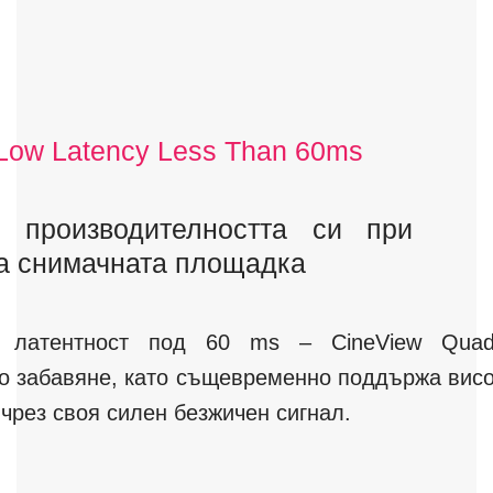
 Low Latency Less Than 60ms
е производителността си при
а снимачната площадка
 латентност под 60 ms – CineView Qua
о забавяне, като същевременно поддържа висо
чрез своя силен безжичен сигнал.