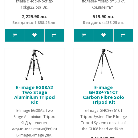
глава с носимост до
полезен товар от 5,0 кг.
10kg(22lbs). Вк..
Комплектът ..
2,229.90 лв.
519.90 лв.
Без данък:1,858.25 лв.
Без данък:433.25 лв.
E-image EG08A2
E-image
Two Stage
GH08+761CT
Aluminium Tripod
Carbon Fibre Solo
Kit
Tripod Kit
E-Image EG08A2 Two
E-Image GH08+761CT
Stage Aluminium Tripod
Tripod SystemThe E-Image
KitДвустепенен
Tripod System consists of
алуминиев статив(8кг) от
the GH08 head and&nb..
E-ImageE-Image дву..