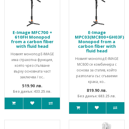
E-Image MFC700 +
E-Image
610FH Monopod
MPC03(MC800+GH03F)
from a carbon fiber
Monopod from a
with fluid head
carbon fiber with
fluid head
Новият монопод E-IMAGE
Новият монопод E-IMAGE
има страхотна функция,
MC800 се комбинира с
която чрез стъпване
основа за статив, който
върху основната част
разполага със сгъваеми
заключва / ос..
крака, ко..
519.90 лв.
819.90 лв.
Без данък:433.25 лв.
Без данък:683.25 лв.