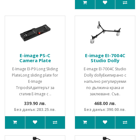
E-image PS-C
E-image EI-7004C
Camera Plate
Studio Dolly
E-Image EI-P9 Long Sliding
E-image EI-7004C Studio
PlateLong sliding plate for
Dolly dollyЕкипирано с
E-Image
напълно регулируеми
TripodsАдаптерът за
по дължина крака и
статив E-Image с ..
заклюване. Съв..
339.90 лв.
468.00 лв.
Без данък:283.25 лв.
Без данък:390.00 лв.