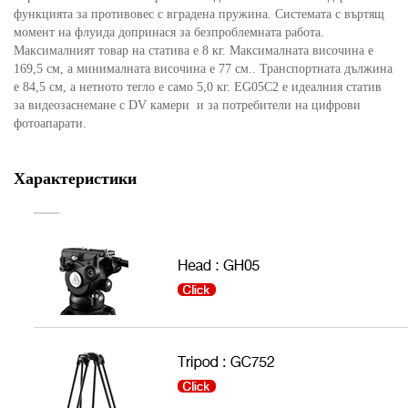
функцията за противовес с вградена пружина. Системата с въртящ
момент на флуида допринася за безпроблемната работа.
Максималният товар на статива е 8 кг. Максималната височина е
169,5 см, а минималната височина е 77 см.. Транспортната дължина
е 84,5 см, а нетното тегло е само 5,0 кг. EG05C2 е идеалния статив
за видеозаснемане с DV камери и за потребители на цифрови
фотоапарати.
Характеристики