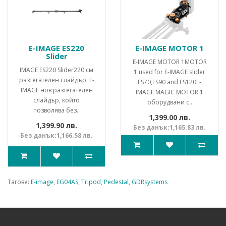
E-IMAGE ES220
E-IMAGE MOTOR 1
Slider
E-IMAGE MOTOR 1MOTOR
IMAGE ES220 Slider220 см
1 used for E-IMAGE slider
разтегателен слайдър. E-
ES70,ES90 and ES120E-
IMAGE нов разтегателен
IMAGE MAGIC MOTOR 1
слайдър, който
оборудвани с..
позволява без..
1,399.00 лв.
1,399.90 лв.
Без данък:1,165.83 лв.
Без данък:1,166.58 лв.
Тагове:
E-image
,
EG04AS
,
Tripod
,
Pedestal
,
GDRsystems