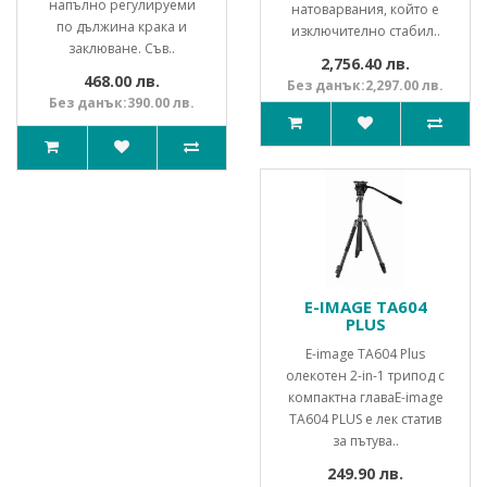
напълно регулируеми
натоварвания, който е
по дължина крака и
изключително стабил..
заклюване. Съв..
2,756.40 лв.
468.00 лв.
Без данък:2,297.00 лв.
Без данък:390.00 лв.
E-IMAGE TA604
PLUS
E-image TA604 Plus
олекотен 2-in-1 трипод с
компактна главаE-image
TA604 PLUS е лек статив
за пътува..
249.90 лв.