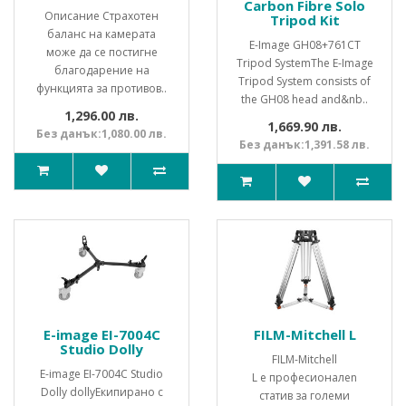
Carbon Fibre Solo
Описание Страхотен
Tripod Kit
баланс на камерата
E-Image GH08+761CT
може да се постигне
Tripod SystemThe E-Image
благодарение на
Tripod System consists of
функцията за противов..
the GH08 head and&nb..
1,296.00 лв.
1,669.90 лв.
Без данък:1,080.00 лв.
Без данък:1,391.58 лв.
E-image EI-7004C
FILM-Mitchell L
Studio Dolly
FILM-Mitchell
E-image EI-7004C Studio
L e професионалen
Dolly dollyЕкипирано с
статив за големи