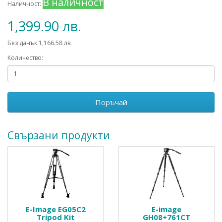
В наличност
Наличност:
1,399.90 лв.
Без данък:1,166.58 лв.
Количество:
Поръчай
Свързани продукти
E-Image EG05C2
E-image
Tripod Kit
GH08+761CT