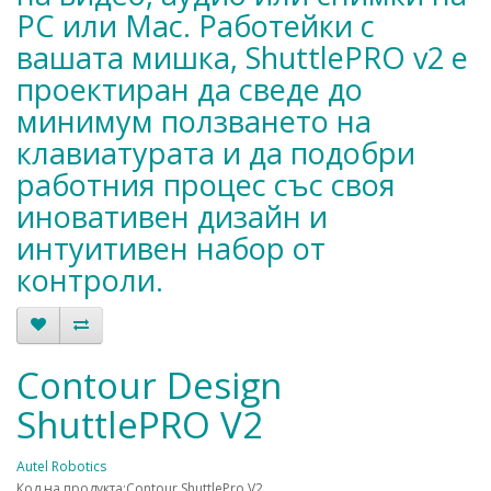
PC или Mac. Работейки с
вашата мишка, ShuttlePRO v2 е
проектиран да сведе до
минимум ползването на
клавиатурата и да подобри
работния процес със своя
иновативен дизайн и
интуитивен набор от
контроли.
Contour Design
ShuttlePRO V2
Autel Robotics
Код на продукта:Contour ShuttlePro V2