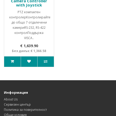
Camera Controller
with Joystick
PTZ компактен
контролерКонтролирайте
до общо 7 отдалечени
камериRS-232, RS-422
контролПоддържа
VISCA..
€ 1,639.90
Без данък:€ 1,366.58
Информация
About Us
Сервизен център
Политика за поверителност
Общи условия