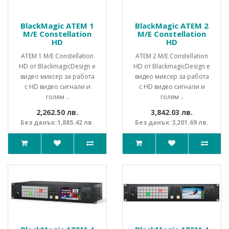
BlackMagic ATEM 1
BlackMagic ATEM 2
M/E Constellation
M/E Constellation
HD
HD
ATEM 1 M/E Constellation
ATEM 2 M/E Constellation
HD от BlackmagicDesign е
HD от BlackmagicDesign е
видео миксер за работа
видео миксер за работа
с HD видео сигнали и
с HD видео сигнали и
голям ..
голям ..
2,262.50 лв.
3,842.03 лв.
Без данък:1,885.42 лв.
Без данък:3,201.69 лв.