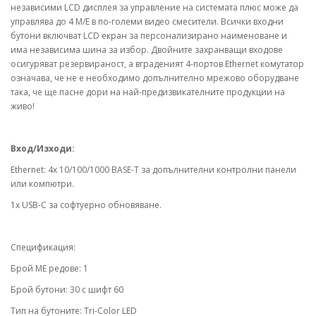
независими LCD дисплея за управление на системата плюс може да
управлява до 4 M/E в по-големи видео смесители. Всички входни
бутони включват LCD екран за персонализирано наименоване и
има независима шина за избор. Двойните захранващи входове
осигуряват резервираност, а вграденият 4-портов Ethernet комутатор
означава, че не е необходимо допълнително мрежово оборудване
така, че ще пасне дори на най-предизвикателните продукции на
живо!
Вход/Изходи:
Ethernet: 4x 10/100/1000 BASE-T за допълнителни контролни панели
или компютри.
1x USB-C за софтуерно обновяване.
Спецификация:
Брой МЕ редове: 1
Брой бутони: 30 с шифт 60
Тип на бутоните: Tri-Color LED