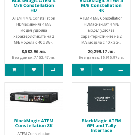
BlackMagic ATEM 4
BlackMagic ATEM 4
M/E Constellation
M/E Constellation
HD
4K
ATEM 4 M/E Constellation
ATEM 4 M/E Constellation
HDМасивният 4 M/E
HDМасивният 4 M/E
модел удвоява
модел удвоява
характеристиките на 2
характеристиките на 2
M/E модела с 40 x 3G-..
M/E модела с 40 x 3G-..
8,582.96 лв.
20,299.17 лв.
Без данък:7,152.47 лв.
Без данък:16,915.97 лв.
BlackMagic ATEM
BlackMagic ATEM
Constellation 8K
GPI and Tally
Interface
ATEM Constellation