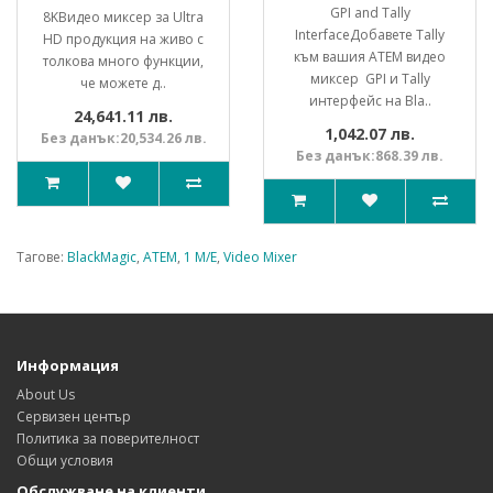
GPI and Tally
8KВидео миксер за Ultra
InterfaceДобавете Tally
HD продукция на живо с
към вашия ATEM видео
толкова много функции,
миксер GPI и Tally
че можете д..
интерфейс на Bla..
24,641.11 лв.
1,042.07 лв.
Без данък:20,534.26 лв.
Без данък:868.39 лв.
Тагове:
BlackMagic
,
ATEM
,
1 M/E
,
Video Mixer
Информация
About Us
Сервизен център
Политика за поверителност
Общи условия
Обслужване на клиенти