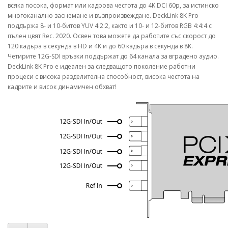
всяка посока, формат или кадрова честота до 4K DCI 60p, за истинско
многоканално заснемане и възпроизвеждане. DeckLink 8K Pro
поддържа 8- и 10-битов YUV 4:2:2, както и 10- и 12-битов RGB 4:4:4 с
пълен цвят Rec. 2020. Освен това можете да работите със скорост до
120 кадъра в секунда в HD и 4K и до 60 кадъра в секунда в 8K.
Четирите 12G-SDI връзки поддържат до 64 канала за вградено аудио.
DeckLink 8K Pro е идеален за следващото поколение работни
процеси с висока разделителна способност, висока честота на
кадрите и висок динамичен обхват!