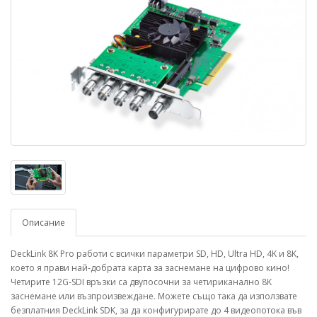
Описание
DeckLink 8K Pro работи с всички параметри SD, HD, Ultra HD, 4K и 8K,
което я прави най-добрата карта за заснемане на цифрово кино!
Четирите 12G-SDI връзки са двупосочни за четириканално 8K
заснемане или възпроизвеждане. Можете също така да използвате
безплатния DeckLink SDK, за да конфигурирате до 4 видеопотока във