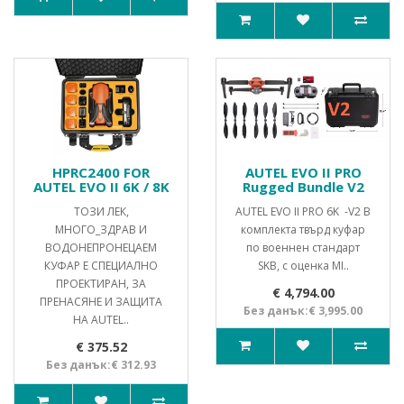
HPRC2400 FOR
AUTEL EVO II PRO
AUTEL EVO II 6K / 8K
Rugged Bundle V2
ТОЗИ ЛЕК,
AUTEL EVO II PRO 6K -V2 В
МНОГО_ЗДРАВ И
комплекта твърд куфар
ВОДОНЕПРОНЕЦАЕМ
по военнен стандарт
КУФАР Е СПЕЦИАЛНО
SKB, с оценка MI..
ПРОЕКТИРАН, ЗА
€ 4,794.00
ПРЕНАСЯНЕ И ЗАЩИТА
Без данък:€ 3,995.00
НА AUTEL..
€ 375.52
Без данък:€ 312.93