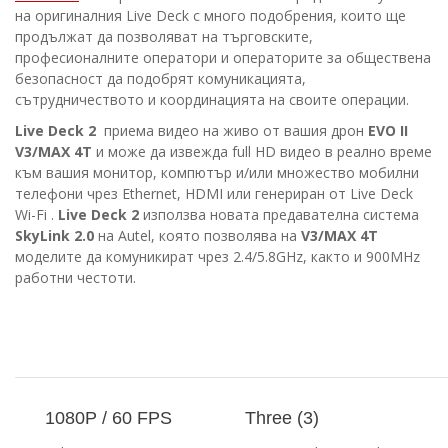
на оригиналния Live Deck с много подобрения, които ще
продължат да позволяват на търговските,
професионалните оператори и операторите за обществена
безопасност да подобрят комуникацията,
сътрудничеството и координацията на своите операции.
Live Deck 2
приема видео на живо от вашия дрон
EVO II
V3/MAX 4T
и може да извежда full HD видео в реално време
към вашия монитор, компютър и/или множество мобилни
телефони чрез Ethernet, HDMI или генериран от Live Deck
Wi-Fi .
Live Deck 2
използва новата предавателна система
SkyLink 2.0
на Autel, която позволява на
V3/MAX 4T
моделите да комуникират чрез 2.4/5.8GHz, както и 900MHz
работни честоти.
1080P / 60 FPS
Three (3)