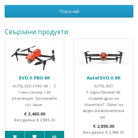
Поръчай
Свързани продукти
EVO II PRO 6K
Autel EVO II 8K
AUTEL EVO II PRO 6K - С
AUTEL EVO
1-инч сензор с 6К
II Единственият 8К
резолюция. Заснемайте
сгъваем дрон на
със заше..
планетата*. Запис на
видео в изключителна
€ 3,460.00
ре..
Без данък:€ 2,883.33
€ 2,890.00
Без данък:€ 2,408.33