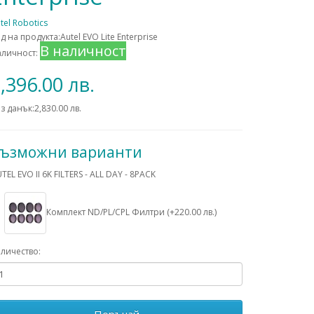
tel Robotics
д на продукта:Autel EVO Lite Enterprise
В наличност
аличност:
,396.00 лв.
з данък:2,830.00 лв.
ъзможни варианти
TEL EVO II 6K FILTERS - ALL DAY - 8PACK
Комплект ND/PL/CPL Филтри (+220.00 лв.)
личество: