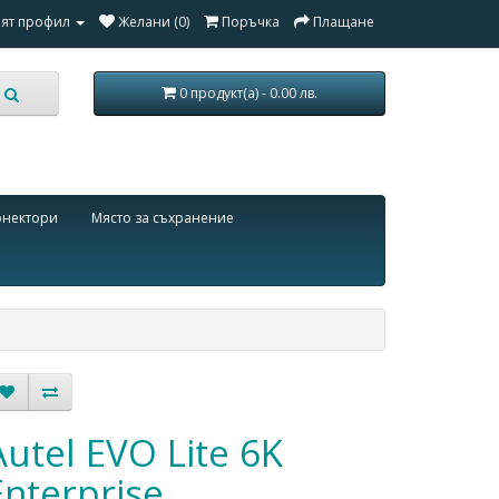
ят профил
Желани (0)
Поръчка
Плащане
0 продукт(а) - 0.00 лв.
онектори
Място за съхранение
Autel EVO Lite 6K
Enterprise