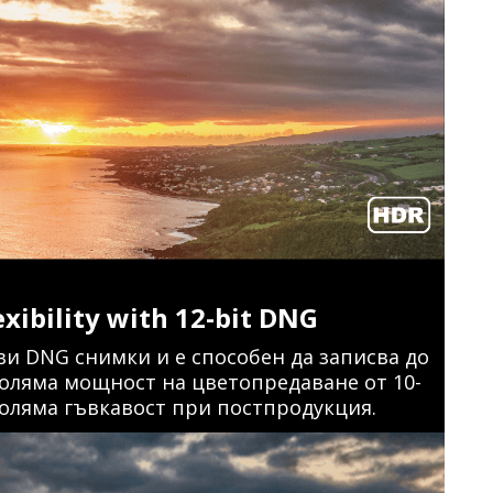
xibility with 12-bit DNG
ови DNG снимки и е способен да записва до
голяма мощност на цветопредаване от 10-
голяма гъвкавост при постпродукция.