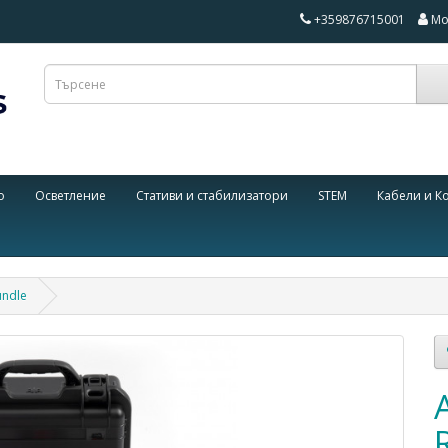
+359876715001
Мо
о
Осветление
Стативи и стабилизатори
STEM
Кабели и К
undle