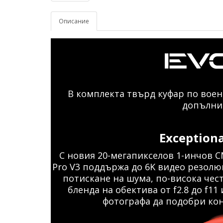
Описание
В комплекта твърд куфар по военн
допълни
Exceptiona
С новия 20-мегапикселов 1-инчов CM
Pro V3 поддържа до 6K видео резолю
потискане на шума, по-висока чест
бленда на обектива от f2.8 до f11
фотографа да подобри кон