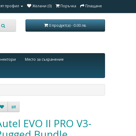
ят профил
Желани (0)
Поръчка
Плащане
0 продукт(а) - 0.00 лв.
онектори
Място за съхранение
Autel EVO II PRO V3-
Rugged Bundle