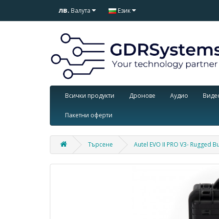
лв.
Валута
Език
Всички продукти
Дронове
Аудио
Виде
Пакетни оферти
Търсене
Autel EVO II PRO V3- Rugged B