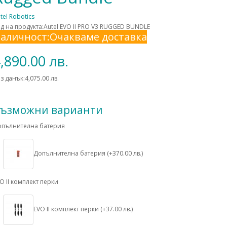
tel Robotics
д на продукта:Autel EVO II PRO V3 RUGGED BUNDLE
аличност:Очакваме доставка
,890.00 лв.
з данък:4,075.00 лв.
ъзможни варианти
опълнителна батерия
Допълнителна батерия (+370.00 лв.)
O II комплект перки
EVO II комплект перки (+37.00 лв.)