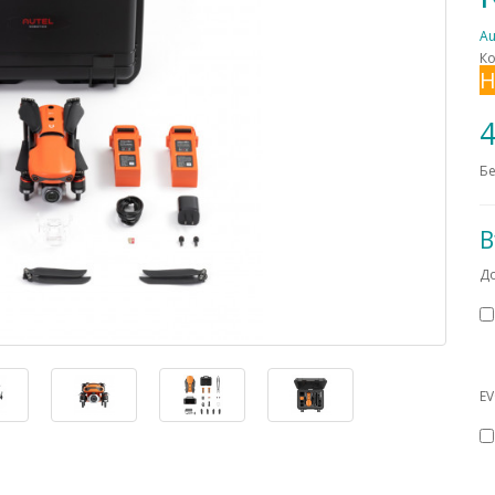
Au
Ко
Н
4
Бе
В
Д
EV