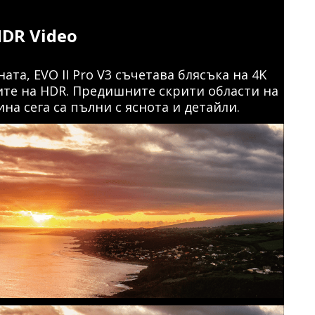
HDR Video
ата, EVO II Pro V3 съчетава блясъка на 4K
лите на HDR. Предишните скрити области на
на сега са пълни с яснота и детайли.