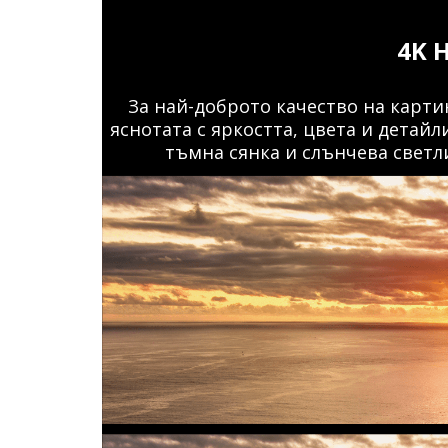
4K 
За най-доброто качество на картин
яснотата с яркостта, цвета и детай
тъмна сянка и слънчева светли