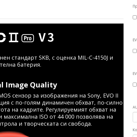
Пр
EV
ен стандарт SKB, с оценка MIL-C-4150J и
телна батерия.
EV
l Image Quality
OS сензор за изображения на Sony, EVO II
ция с по-голям динамичен обхват, по-силно
AU
ота на кадрите. Регулируемият обхват на
 и максимална ISO от 44 000 позволява на
трола и творческата си свобода.
Ко