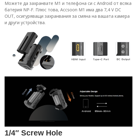
Можете да захранвате M1 и телефона си с Android от всяка
батерия NP-F. Плюс това, Accsoon M1 има два 7,4 V DC
OUT, осигуряващи захранвания за смяна на вашата камера
и други устройства.
1/4″ Screw Hole