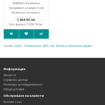
4K@60Hz безжично
предаване на видеоТази
безжична система з..
1,464.92 лв.
Без данък:1,220.76 лв.
Тагове:
Video
,
Transmission
,
WiFi
,
Link
,
Wireless
,
безжично видео
Информация
About Us
Сервизен център
Политика за поверителност
Общи условия
Обслужване на клиенти
Контакт с нас