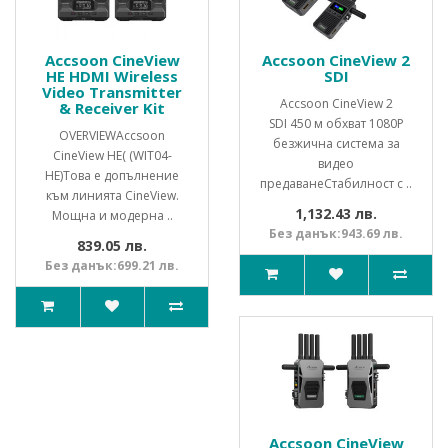
Accsoon CineView
Accsoon CineView 2
HE HDMI Wireless
SDI
Video Transmitter
Accsoon CineView 2
& Receiver Kit
SDI 450 м обхват 1080P
OVERVIEWAccsoon
безжична система за
CineView HE( (WIT04-
видео
HE)Това e допълнение
предаванеСтабилност с ..
към линията CineView.
1,132.43 лв.
Мощна и модерна ..
Без данък:943.69 лв.
839.05 лв.
Без данък:699.21 лв.
Accsoon CineView