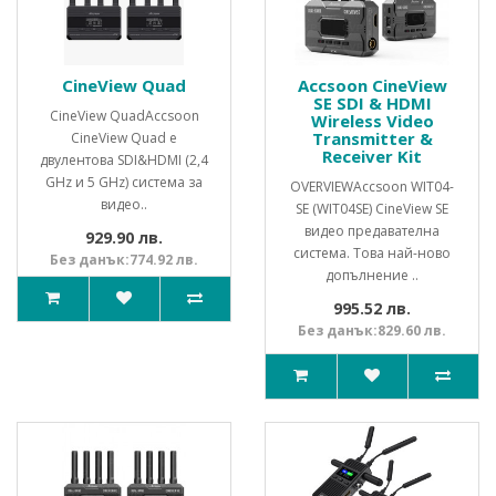
CineView Quad
Accsoon CineView
SE SDI & HDMI
CineView QuadAccsoon
Wireless Video
Transmitter &
CineView Quad е
Receiver Kit
двулентова SDI&HDMI (2,4
GHz и 5 GHz) система за
OVERVIEWAccsoon WIT04-
видео..
SE (WIT04SE) CineView SE
видео предавателна
929.90 лв.
система. Това най-ново
Без данък:774.92 лв.
допълнение ..
995.52 лв.
Без данък:829.60 лв.