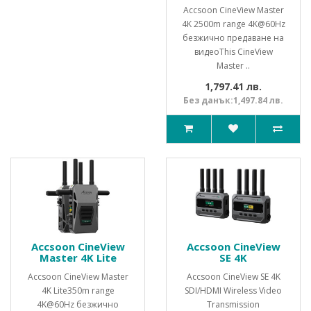
Accsoon CineView Master
4K 2500m range 4K@60Hz
безжично предаване на
видеоThis CineView
Master ..
1,797.41 лв.
Без данък:1,497.84 лв.
Accsoon CineView
Accsoon CineView
Master 4K Lite
SE 4K
Accsoon CineView Master
Accsoon CineView SE 4K
4K Lite350m range
SDI/HDMI Wireless Video
4K@60Hz безжично
Transmission