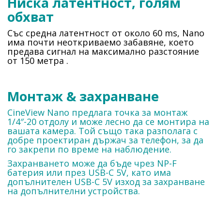
Ниска латентност, голям
обхват
Със средна латентност от около 60 ms, Nano
има почти неоткриваемо забавяне, което
предава сигнал на максимално разстояние
от 150 метра
.
Монтаж & захранване
CineView Nano предлага точка за монтаж
1/4″-20 отдолу и може лесно да се монтира на
вашата камера. Той също така разполага с
добре проектиран държач за телефон, за да
го закрепи по време на наблюдение.
Захранването може да бъде чрез NP-F
батерия или през USB-C 5V, като има
допълнителен USB-C 5V изход за захранване
на допълнителни устройства.