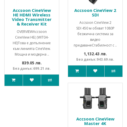
Accsoon CineView
Accsoon CineView 2
HE HDMI Wireless
SDI
Video Transmitter
Accsoon CineView 2
& Receiver Kit
SDI 450 м обхват 1080P
OVERVIEWAccsoon
безжична система за
CineView HE( (WIT04-
видео
HE)Това e допълнение
предаванеСтабилност с ..
към линията CineView.
1,132.43 лв.
Мощна и модерна ..
Без данък:943.69 лв.
839.05 лв.
Без данък:699.21 лв.
Accsoon CineView
Master 4K