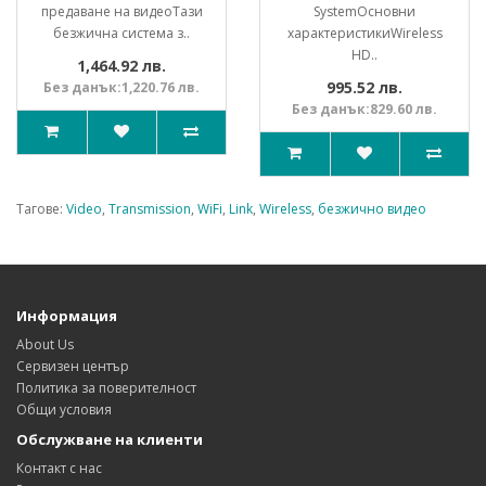
предаване на видеоТази
System Основни
безжична система з..
характеристикиWireless
HD..
1,464.92 лв.
995.52 лв.
Без данък:1,220.76 лв.
Без данък:829.60 лв.
Тагове:
Video
,
Transmission
,
WiFi
,
Link
,
Wireless
,
безжично видео
Информация
About Us
Сервизен център
Политика за поверителност
Общи условия
Обслужване на клиенти
Контакт с нас