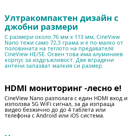
Ултракомпактен дизайн с
джобни размери
С размери около 76 мм x 113 мм, CineView
Nano тежи само 72,3 грама и е по-малко от
половината на теглото на предавателя
CineView HE/SE. Освен това има алуминиев
корпус за издръжливост. Две вградени
антени запазват малкия си размер.
HDMI мониторинг -лесно е!
CineView Nano разполага с един HDMI вход и
използва 5G WiFi сигнал, за да изпраща
видео безжично до до 4 таблета или
телефона с Android или iOS система.