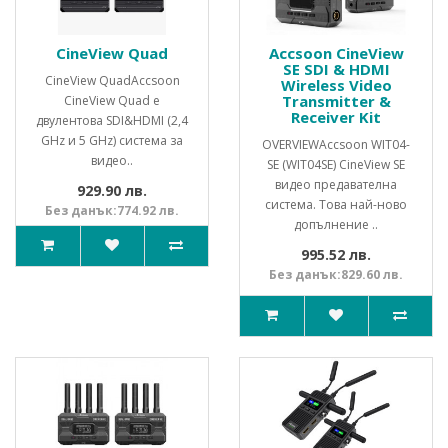
CineView Quad
Accsoon CineView
SE SDI & HDMI
CineView QuadAccsoon
Wireless Video
Transmitter &
CineView Quad е
Receiver Kit
двулентова SDI&HDMI (2,4
GHz и 5 GHz) система за
OVERVIEWAccsoon WIT04-
видео..
SE (WIT04SE) CineView SE
видео предавателна
929.90 лв.
система. Това най-ново
Без данък:774.92 лв.
допълнение ..
995.52 лв.
Без данък:829.60 лв.